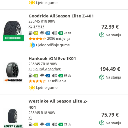
Ljetne gume
Goodride AllSeason Elite Z-401
235/45 R18 98W
72,39
€
XL
3PMSF
72 db
C
C
B
Na stanju
2086 mišljenja
Cjelogodišnje gume
Hankook iON Evo IK01
235/45 ZR18 98W
194,49
€
XL
Sound Absorber
69 db
B
A
A
Na stanju
32 mišljenja
Ljetne gume
Westlake All Season Elite Z-
401
235/45 R18 98W
75,79
€
XL
Na stanju
72 db
C
C
B