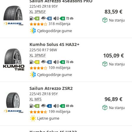
Sailun Atrezzo 4Seasons PRO
225/45 ZR18 95Y
83,59
€
XL
3PMSF
72 db
B
B
B
Na stanju
318 mišljenja
Cjelogodišnje gume
Kumho Solus 4S HA32+
225/50 R17 98W
105,09
€
XL
3PMSF
72 db
C
B
B
Na stanju
109 mišljenja
Cjelogodišnje gume
Sailun Atrezzo ZSR2
225/45 ZR18 95Y
96,89
€
XL
MFS
69 db
B
A
A
Na stanju
199 mišljenja
Ljetne gume
Kumho Solus 4S HA32