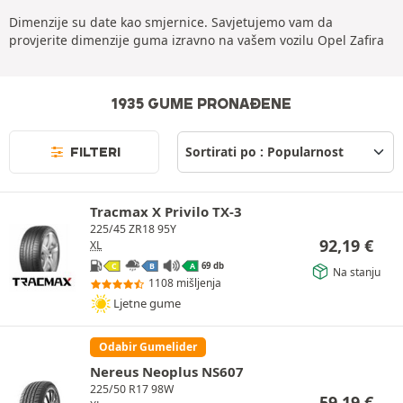
Dimenzije su date kao smjernice. Savjetujemo vam da
provjerite dimenzije guma izravno na vašem vozilu Opel Zafira
1935 GUME PRONAĐENE
FILTERI
Tracmax X Privilo TX-3
225/45 ZR18 95Y
92,19
€
XL
69 db
C
B
A
Na stanju
1108 mišljenja
Ljetne gume
Odabir Gumelider
Nereus Neoplus NS607
225/50 R17 98W
59,19
€