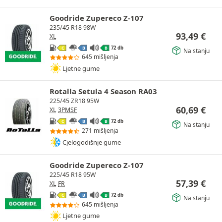
Goodride Zupereco Z-107
235/45 R18 98W
93,49
€
XL
72 db
C
B
B
Na stanju
645 mišljenja
Ljetne gume
Rotalla Setula 4 Season RA03
225/45 ZR18 95W
60,69
€
XL
3PMSF
72 db
C
B
B
Na stanju
271 mišljenja
Cjelogodišnje gume
Goodride Zupereco Z-107
225/45 R18 95W
57,39
€
XL
FR
72 db
C
B
B
Na stanju
645 mišljenja
Ljetne gume