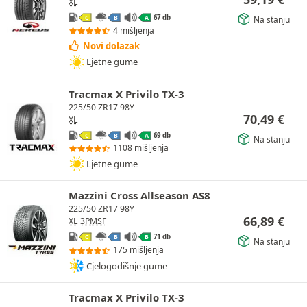
XL
67 db
Na stanju
C
B
A
4 mišljenja
Novi dolazak
Ljetne gume
Tracmax X Privilo TX-3
225/50 ZR17 98Y
70,49
€
XL
69 db
C
B
A
Na stanju
1108 mišljenja
Ljetne gume
Mazzini Cross Allseason AS8
225/50 ZR17 98Y
66,89
€
XL
3PMSF
71 db
C
B
B
Na stanju
175 mišljenja
Cjelogodišnje gume
Tracmax X Privilo TX-3