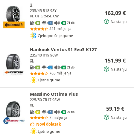
2
235/45 R18 98Y
162,09
€
XL
FR
3PMSF
EVc
Na stanju
71 db
B
B
B
521 mišljenja
Cjelogodišnje gume
Hankook Ventus S1 Evo3 K127
235/40 R19 96W
151,99
€
XL
72 db
B
C
B
Na stanju
763 mišljenja
Ljetne gume
Massimo Ottima Plus
225/50 ZR17 98W
XL
59,19
€
70 db
C
B
B
Na stanju
7 mišljenja
Novi dolazak
Ljetne gume