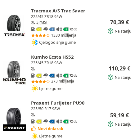
Tracmax A/S Trac Saver
225/45 ZR18 95W
70,39
€
XL
3PMSF
72 db
C
B
B
Na stanju
1330 mišljenja
Cjelogodišnje gume
Kumho Ecsta HS52
235/45 ZR18 98W
110,29
€
XL
72 db
C
A
B
Na stanju
273 mišljenja
Ljetne gume
Praxent Furijeter PU90
225/50 R17 98W
59,19
€
XL
72 db
C
A
B
Na stanju
Novi dolazak
Ljetne gume