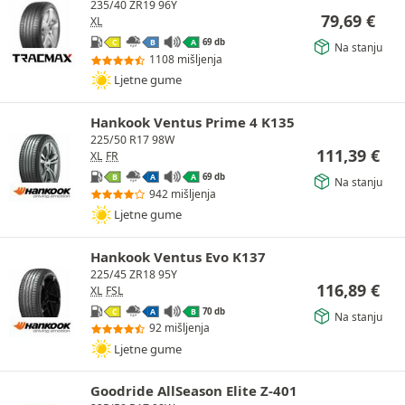
235/40 ZR19 96Y
79,69
€
XL
69 db
C
B
A
Na stanju
1108 mišljenja
Ljetne gume
Hankook Ventus Prime 4 K135
225/50 R17 98W
111,39
€
XL
FR
69 db
B
A
A
Na stanju
942 mišljenja
Ljetne gume
Hankook Ventus Evo K137
225/45 ZR18 95Y
116,89
€
XL
FSL
70 db
C
A
B
Na stanju
92 mišljenja
Ljetne gume
Goodride AllSeason Elite Z-401