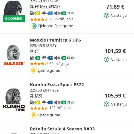
225/50 R17 98W
71,89
€
XL
FP
M+S
3PMSF
72 db
C
C
B
Na stanju
2086 mišljenja
Cjelogodišnje gume
Maxxis Premitra 6 HP6
225/45 R18 95Y
101,59
€
XL
(*)
69 db
A
A
A
Na stanju
62 mišljenja
Ljetne gume
Kumho Ecsta Sport PS72
225/50 ZR17 98Y
105,59
€
XL
MFS
72 db
C
A
B
Na stanju
133 mišljenja
Ljetne gume
Rotalla Setula 4 Season RA03