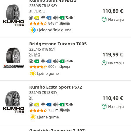
235/45 ZR18 98Y
110,89
€
XL
3PMSF
72 db
C
B
B
Na stanju
848 mišljenja
Cjelogodišnje gume
Bridgestone Turanza T005
225/45 R18 95Y
119,99
€
XL
MO
69 db
A
B
A
Na stanju
600 mišljenja
Ljetne gume
Kumho Ecsta Sport PS72
225/45 ZR18 95Y
110,49
€
XL
72 db
C
A
B
Na stanju
133 mišljenja
Ljetne gume
Goodride Zupereco Z-107