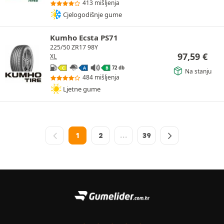
413 mišljenja
Cjelogodišnje gume
Kumho Ecsta PS71
225/50 ZR17 98Y
97,59
€
XL
72 db
C
A
B
Na stanju
484 mišljenja
Ljetne gume
1
2
…
39