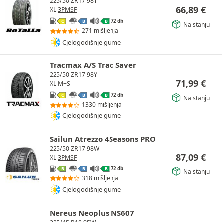
225/50 ZR17 98Y
66,89
€
XL
3PMSF
72 db
C
B
B
Na stanju
271 mišljenja
Cjelogodišnje gume
Tracmax A/S Trac Saver
225/50 ZR17 98Y
71,99
€
XL
M+S
72 db
C
B
B
Na stanju
1330 mišljenja
Cjelogodišnje gume
Sailun Atrezzo 4Seasons PRO
225/50 ZR17 98W
87,09
€
XL
3PMSF
72 db
B
B
B
Na stanju
318 mišljenja
Cjelogodišnje gume
Nereus Neoplus NS607