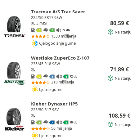
Tracmax A/S Trac Saver
225/50 ZR17 98W
80,59
€
XL
3PMSF
72 db
C
B
Na stanju
1330 mišljenja
Cjelogodišnje gume
Westlake ZuperEco Z-107
235/45 R18 98W
71,89
€
XL
72 db
C
B
B
Na stanju
218 mišljenja
Ljetne gume
Kleber Dynaxer HP5
225/50 R17 98V
108,59
€
XL
70 db
B
A
B
Na stanju
50 mišljenja
Ljetne gume