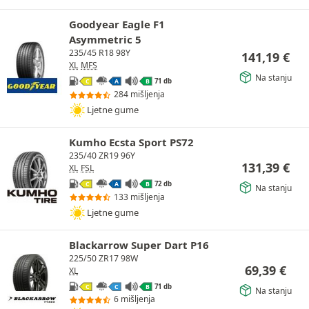
Goodyear Eagle F1
Asymmetric 5
235/45 R18 98Y
141,19
€
XL
MFS
Na stanju
71 db
C
A
B
284 mišljenja
Ljetne gume
Kumho Ecsta Sport PS72
235/40 ZR19 96Y
131,39
€
XL
FSL
72 db
C
A
B
Na stanju
133 mišljenja
Ljetne gume
Blackarrow Super Dart P16
225/50 ZR17 98W
69,39
€
XL
71 db
C
C
B
Na stanju
6 mišljenja