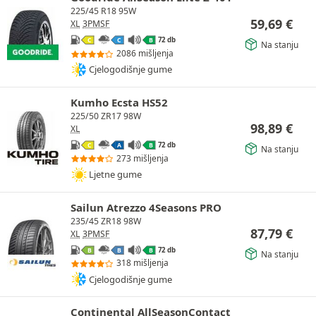
225/45 R18 95W
59,69
€
XL
3PMSF
72 db
C
C
B
Na stanju
2086 mišljenja
Cjelogodišnje gume
Kumho Ecsta HS52
225/50 ZR17 98W
98,89
€
XL
72 db
C
A
B
Na stanju
273 mišljenja
Ljetne gume
Sailun Atrezzo 4Seasons PRO
235/45 ZR18 98W
87,79
€
XL
3PMSF
72 db
B
B
B
Na stanju
318 mišljenja
Cjelogodišnje gume
Continental AllSeasonContact