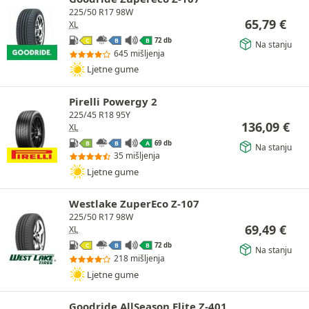
225/50 R17 98W
65,79
€
XL
72 db
C
B
B
Na stanju
645 mišljenja
Ljetne gume
Pirelli Powergy 2
225/45 R18 95Y
136,09
€
XL
69 db
B
B
A
Na stanju
35 mišljenja
Ljetne gume
Westlake ZuperEco Z-107
225/50 R17 98W
69,49
€
XL
72 db
C
B
B
Na stanju
218 mišljenja
Ljetne gume
Goodride AllSeason Elite Z-401