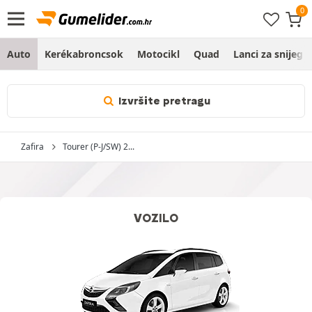
Auto
Kerékabroncsok
Motocikl
Quad
Lanci za snijeg
Izvršite pretragu
Zafira
Tourer (P-J/SW) 2...
VOZILO