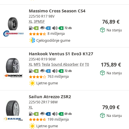
Massimo Cross Season CS4
225/50 R17 98V
76,89
€
XL
3PMSF
72 db
B
C
B
Na stanju
8 mišljenja
Cjelogodišnje gume
Hankook Ventus S1 Evo3 K127
235/40 R19 96W
175,89
€
XL
MFS
Tesla
Sound Absorber
EV
T0
72 db
B
C
B
Na stanju
763 mišljenja
Ljetne gume
Sailun Atrezzo ZSR2
225/50 ZR17 98W
79,09
€
XL
69 db
B
A
A
Na stanju
199 mišljenja
Ljetne gume