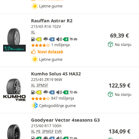
Ljetne gume
Rauffan Astrar R2
215/65 R16 102V
XL
69,39
€
70 db
C
B
B
Na stanju
1 mišljenja
Novi dolazak
Ljetne gume
Kumho Solus 4S HA32
225/45 ZR19 96W
122,59
€
XL
3PMSF
72 db
C
B
B
Na stanju
847 mišljenja
Cjelogodišnje gume
Goodyear Vector 4seasons G3
215/60 R17 100H
134,09
€
XL
PE
3PMSF
EVR
72 db
A
B
B