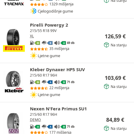
Na stanju
1329 mišljenja
Cjelogodišnje gume
Pirelli Powergy 2
215/55 R18 99V
126,59
€
XL
69 db
B
B
A
Na stanju
35 mišljenja
Ljetne gume
Kleber Dynaxer HP5 SUV
215/60 R17 96H
103,69
€
71 db
B
A
B
Na stanju
22 mišljenja
Ljetne gume
Nexen N'Fera Primus SU1
215/60 R17 96H
84,89
€
DEMO
71 db
A
A
B
Na stanju
177 mišljenja