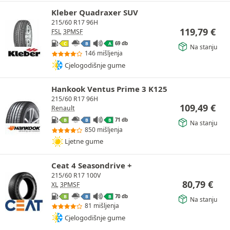
Kleber Quadraxer SUV
215/60 R17 96H
119,79
€
FSL
3PMSF
69 db
C
B
A
Na stanju
146 mišljenja
Cjelogodišnje gume
Hankook Ventus Prime 3 K125
215/60 R17 96H
109,49
€
Renault
71 db
B
B
B
Na stanju
850 mišljenja
Ljetne gume
Ceat 4 Seasondrive +
215/60 R17 100V
80,79
€
XL
3PMSF
70 db
B
B
B
Na stanju
81 mišljenja
Cjelogodišnje gume