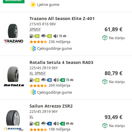
Ljetne gume
Trazano All Season Elite Z-401
215/65 R16 98V
61,89
€
3PMSF
72 db
C
C
Na stanju
236 mišljenja
Cjelogodišnje gume
Rotalla Setula 4 Season RA03
225/45 ZR19 96Y
80,79
€
XL
3PMSF
72 db
C
B
B
Na stanju
269 mišljenja
Cjelogodišnje gume
Sailun Atrezzo ZSR2
225/45 ZR19 96Y
93,49
€
XL
69 db
B
A
A
Na stanju
198 mišljenja