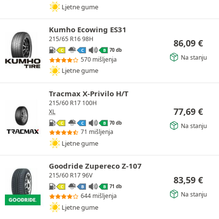
Ljetne gume
Kumho Ecowing ES31
215/65 R16 98H
86,09
€
70 db
C
C
B
Na stanju
570 mišljenja
Ljetne gume
Tracmax X-Privilo H/T
215/60 R17 100H
77,69
€
XL
70 db
C
C
B
Na stanju
71 mišljenja
Ljetne gume
Goodride Zupereco Z-107
215/60 R17 96V
83,59
€
71 db
C
B
B
Na stanju
644 mišljenja
Ljetne gume