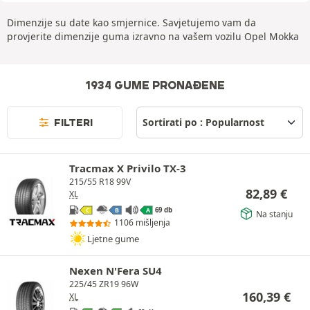
Dimenzije su date kao smjernice. Savjetujemo vam da
provjerite dimenzije guma izravno na vašem vozilu Opel Mokka
1934 GUME PRONAĐENE
FILTERI
Tracmax X Privilo TX-3
215/55 R18 99V
82,89
€
XL
69 db
C
B
A
Na stanju
1106 mišljenja
Ljetne gume
Nexen N'Fera SU4
225/45 ZR19 96W
160,39
€
XL