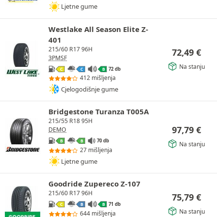
Ljetne gume
Westlake All Season Elite Z-
401
215/60 R17 96H
72,49
€
3PMSF
Na stanju
72 db
C
C
B
412 mišljenja
Cjelogodišnje gume
Bridgestone Turanza T005A
215/55 R18 95H
97,79
€
DEMO
70 db
B
B
Na stanju
27 mišljenja
Ljetne gume
Goodride Zupereco Z-107
215/60 R17 96H
75,79
€
71 db
C
B
B
Na stanju
644 mišljenja