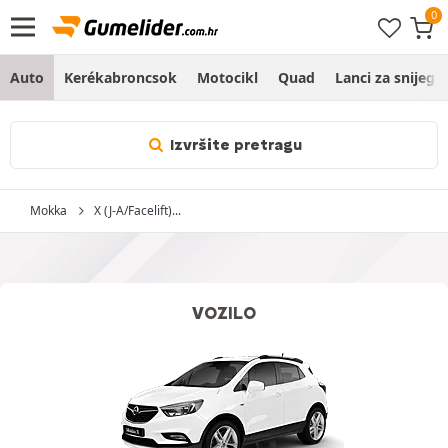
Auto
Kerékabroncsok
Motocikl
Quad
Lanci za snijeg
Izvršite pretragu
Mokka
X (J-A/Facelift)...
VOZILO