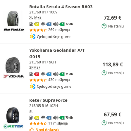
Rotalla Setula 4 Season RA03
215/60 R17 100V
72,69
€
XL
M+S
72 db
C
B
B
Na stanju
269 mišljenja
Cjelogodišnje gume
Yokohama Geolandar A/T
G015
215/60 R17 96H
118,89
€
3PMSF
Na stanju
71 db
E
C
B
430 mišljenja
Cjelogodišnje gume
Keter SupraForce
215/65 R16 102H
XL
67,59
€
70 db
C
B
B
Na stanju
11 mišljenja
Novi dolazak