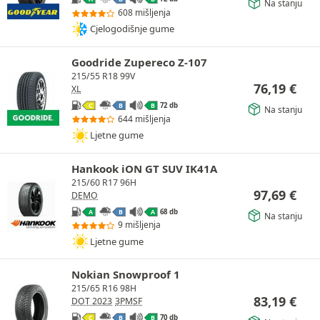
Na stanju
608 mišljenja
Cjelogodišnje gume
Goodride Zupereco Z-107
215/55 R18 99V
76,19
€
XL
72 db
C
B
B
Na stanju
644 mišljenja
Ljetne gume
Hankook iON GT SUV IK41A
215/60 R17 96H
97,69
€
DEMO
68 db
A
B
A
Na stanju
9 mišljenja
Ljetne gume
Nokian Snowproof 1
215/65 R16 98H
83,19
€
DOT 2023
3PMSF
70 db
C
B
B