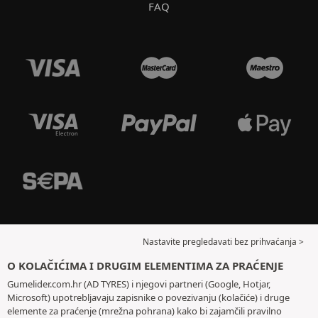
FAQ
Nastavite pregledavati bez prihvaćanja >
O KOLAČIĆIMA I DRUGIM ELEMENTIMA ZA PRAĆENJE
Gumelider.com.hr (AD TYRES) i njegovi partneri (Google, Hotjar,
Microsoft) upotrebljavaju zapisnike o povezivanju (kolačiće) i druge
elemente za praćenje (mrežna pohrana) kako bi zajamčili pravilno