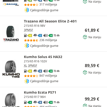
B
B
B
Na stanju
317 mišljenja
Cjelogodišnje gume
Trazano All Season Elite Z-401
215/65 R16 98V
61,89
€
3PMSF
72 db
C
C
B
Na stanju
236 mišljenja
Cjelogodišnje gume
Kumho Solus 4S HA32
215/65 R16 102V
89,59
€
XL
3PMSF
72 db
C
B
B
Na stanju
847 mišljenja
Cjelogodišnje gume
Kumho Ecsta PS71
215/60 R17 96H
99,29
€
71 db
A
B
B
Na stanju
484 mišljenja