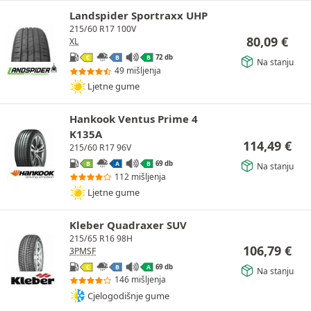
Landspider Sportraxx UHP
215/60 R17 100V
80,09
€
XL
72 db
C
B
B
Na stanju
49 mišljenja
Ljetne gume
Hankook Ventus Prime 4
K135A
114,49
€
215/60 R17 96V
69 db
B
A
B
Na stanju
112 mišljenja
Ljetne gume
Kleber Quadraxer SUV
215/65 R16 98H
106,79
€
3PMSF
69 db
C
B
A
Na stanju
146 mišljenja
Cjelogodišnje gume