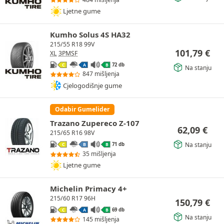
Ljetne gume
Kumho Solus 4S HA32
215/55 R18 99V
101,79
€
XL
3PMSF
72 db
C
A
B
Na stanju
847 mišljenja
Cjelogodišnje gume
Odabir Gumelider
Trazano Zupereco Z-107
62,09
€
215/65 R16 98V
Na stanju
71 db
C
B
B
35 mišljenja
Ljetne gume
Michelin Primacy 4+
215/60 R17 96H
150,79
€
69 db
C
A
B
Na stanju
145 mišljenja