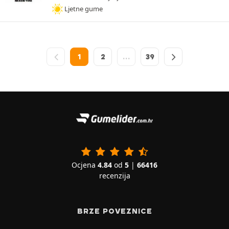
Ljetne gume
1
2
…
39
Ocjena
4.84
od
5
|
66416
recenzija
BRZE POVEZNICE