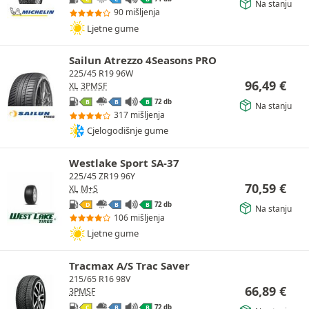
Na stanju
90 mišljenja
Ljetne gume
Sailun Atrezzo 4Seasons PRO
225/45 R19 96W
96,49
€
XL
3PMSF
72 db
B
B
B
Na stanju
317 mišljenja
Cjelogodišnje gume
Westlake Sport SA-37
225/45 ZR19 96Y
70,59
€
XL
M+S
72 db
D
B
B
Na stanju
106 mišljenja
Ljetne gume
Tracmax A/S Trac Saver
215/65 R16 98V
66,89
€
3PMSF
72 db
C
B
B