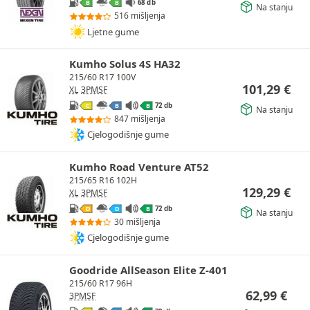
68 db
B
B
Na stanju
516 mišljenja
Ljetne gume
Kumho Solus 4S HA32
215/60 R17 100V
101,29
€
XL
3PMSF
72 db
C
B
B
Na stanju
847 mišljenja
Cjelogodišnje gume
Kumho Road Venture AT52
215/65 R16 102H
129,29
€
XL
3PMSF
72 db
D
D
B
Na stanju
30 mišljenja
Cjelogodišnje gume
Goodride AllSeason Elite Z-401
215/60 R17 96H
62,99
€
3PMSF