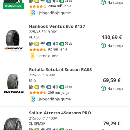
72 db
C
C
B
Na stanju
2084 mišljenja
Cjelogodišnje gume
Hankook Ventus Evo K137
225/45 ZR19 96Y
130,69
€
XL
FSL
70 db
C
A
B
Na stanju
92 mišljenja
Ljetne gume
Rotalla Setula 4 Season RA03
215/65 R16 98V
69,59
€
M+S
72 db
C
B
B
Na stanju
269 mišljenja
Cjelogodišnje gume
Sailun Atrezzo 4Seasons PRO
215/60 R17 100V
79,29
€
XL
3PMSF
72 db