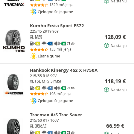
Na stanju
1329 mišljenja
Cjelogodišnje gume
Kumho Ecsta Sport PS72
225/45 ZR19 96Y
128,09
€
XL
MFS
71 db
C
A
B
Na stanju
133 mišljenja
Ljetne gume
Hankook Kinergy 4S2 X H750A
215/55 R18 99V
118,19
€
XL
FSL
M+S
3PMSF
72 db
C
B
B
Na stanju
198 mišljenja
Cjelogodišnje gume
Tracmax A/S Trac Saver
215/60 R17 100V
66,99
€
XL
3PMSF
72 db
C
B
B