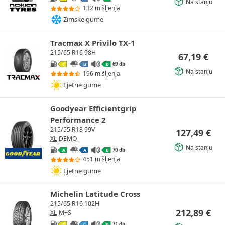
Na stanju
132 mišljenja
Zimske gume
Tracmax X Privilo TX-1
215/65 R16 98H
67,19
€
69 db
C
B
B
Na stanju
196 mišljenja
Ljetne gume
Goodyear Efficientgrip
Performance 2
215/55 R18 99V
127,49
€
XL
DEMO
Na stanju
70 db
A
A
B
451 mišljenja
Ljetne gume
Michelin Latitude Cross
215/65 R16 102H
212,89
€
XL
M+S
71 db
C
C
B