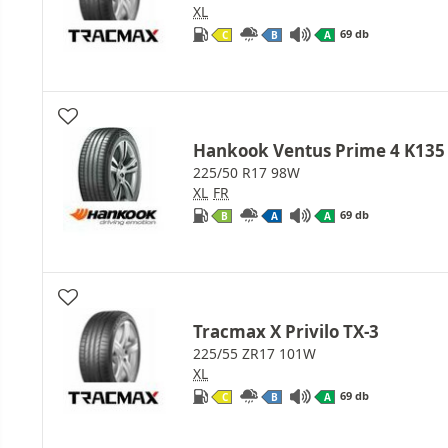
XL
69 db
C
B
A
Hankook Ventus Prime 4 K135
225/50 R17 98W
XL
FR
69 db
B
A
A
Tracmax X Privilo TX-3
225/55 ZR17 101W
XL
69 db
C
B
A