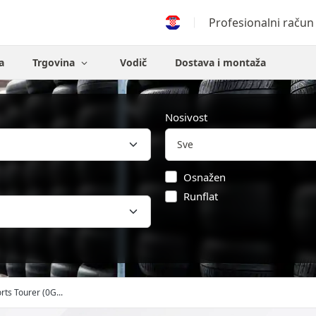
Profesionalni račun
a
Trgovina
Vodič
Dostava i montaža
Nosivost
Osnažen
Runflat
rts Tourer (0G...