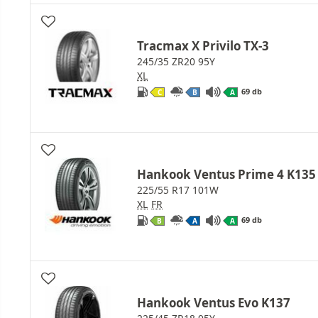
Tracmax X Privilo TX-3
245/35 ZR20 95Y
XL
69 db
C
B
A
Hankook Ventus Prime 4 K135
225/55 R17 101W
XL
FR
69 db
B
A
A
Hankook Ventus Evo K137