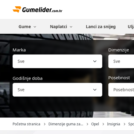
Gume
Naplatci
Lanci za snijeg
Ulj
Marka
Dimenzije
Sve
Posebnost
Godišnje doba
Posebnost
Početna stranica
Dimenzije guma za...
Opel
Insignia
Spo