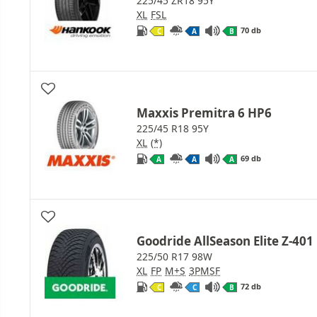
225/45 ZR18 95Y
XL
FSL
70 db
C
A
B
Maxxis Premitra 6 HP6
225/45 R18 95Y
XL
(*)
69 db
A
A
A
Goodride AllSeason Elite Z-401
225/50 R17 98W
XL
FP
M+S
3PMSF
72 db
C
C
B