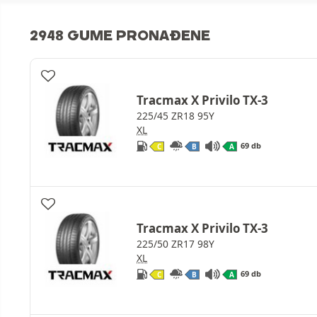
2948 GUME PRONAĐENE
Tracmax X Privilo TX-3
225/45 ZR18 95Y
XL
69 db
C
B
A
Tracmax X Privilo TX-3
225/50 ZR17 98Y
XL
69 db
C
B
A