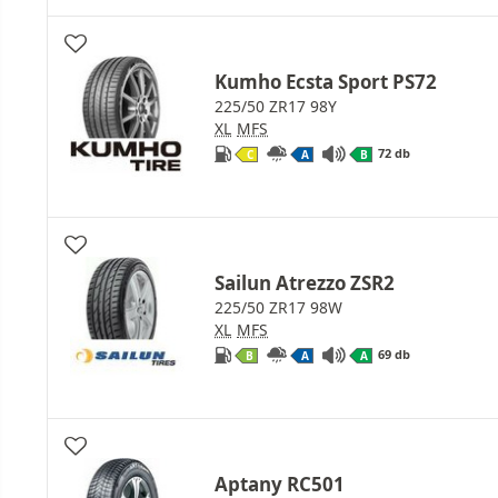
Kumho Ecsta Sport PS72
225/50 ZR17 98Y
XL
MFS
72 db
C
A
B
Sailun Atrezzo ZSR2
225/50 ZR17 98W
XL
MFS
69 db
B
A
A
Aptany RC501