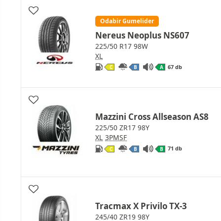
Odabir Gumelider
Nereus Neoplus NS607
225/50 R17 98W
XL
67 db
C
B
A
Mazzini Cross Allseason AS8
225/50 ZR17 98Y
XL
3PMSF
71 db
C
B
B
Tracmax X Privilo TX-3
245/40 ZR19 98Y