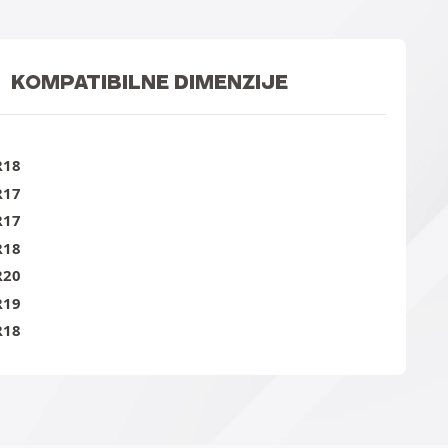
KOMPATIBILNE DIMENZIJE
R18
R17
R17
R18
R20
R19
R18