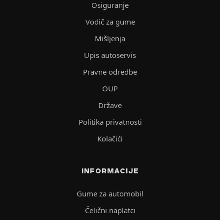
Osiguranje
Vodič za gume
Mišljenja
Upis autoservis
Pravne odredbe
OUP
Države
Politika privatnosti
Kolačići
INFORMACIJE
Gume za automobil
Čelični naplatci