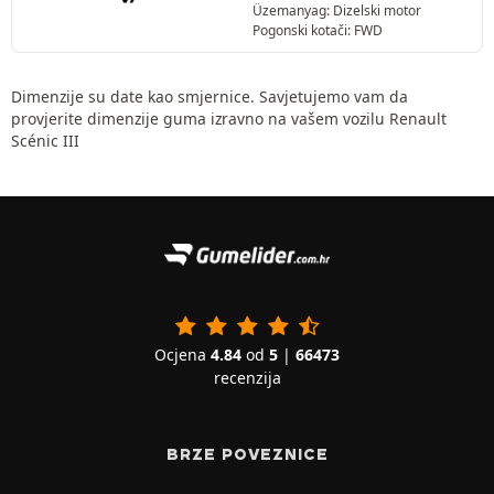
Üzemanyag: Dizelski motor
Pogonski kotači: FWD
Dimenzije su date kao smjernice. Savjetujemo vam da
provjerite dimenzije guma izravno na vašem vozilu Renault
Scénic III
Ocjena
4.84
od
5
|
66473
recenzija
BRZE POVEZNICE