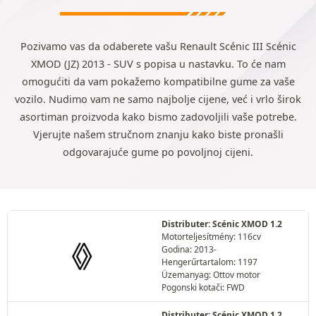
Pozivamo vas da odaberete vašu Renault Scénic III Scénic
XMOD (JZ) 2013 - SUV s popisa u nastavku. To će nam
omogućiti da vam pokažemo kompatibilne gume za vaše
vozilo. Nudimo vam ne samo najbolje cijene, već i vrlo širok
asortiman proizvoda kako bismo zadovoljili vaše potrebe.
Vjerujte našem stručnom znanju kako biste pronašli
odgovarajuće gume po povoljnoj cijeni.
Distributer: Scénic XMOD 1.2
Motorteljesítmény: 116cv
Godina: 2013-
Hengerűrtartalom: 1197
Üzemanyag: Ottov motor
Pogonski kotači: FWD
Distributer: Scénic XMOD 1.2