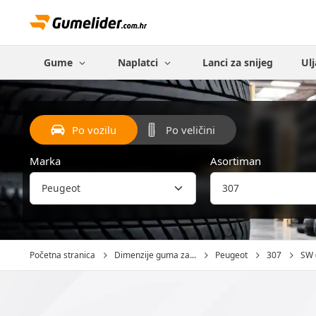
Gume
Naplatci
Lanci za snijeg
Ulj
Po vozilu
Po veličini
Marka
Asortiman
Početna stranica
Dimenzije guma za...
Peugeot
307
SW (