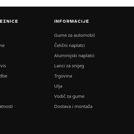
EZNICE
INFORMACIJE
Gume za automobil
me
Čelični naplatci
Aluminijski naplatci
vis
Lanci za snijeg
edbe
Trgovina
Ulja
Vodič za gume
atnosti
Dostava i montaža