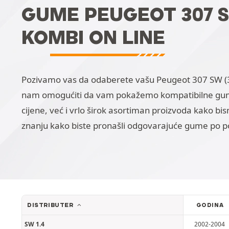
GUME PEUGEOT 307 SW 
KOMBI ON LINE
Pozivamo vas da odaberete vašu Peugeot 307 SW (3*.
nam omogućiti da vam pokažemo kompatibilne gume
cijene, već i vrlo širok asortiman proizvoda kako b
znanju kako biste pronašli odgovarajuće gume po pov
DISTRIBUTER
GODINA
SW 1.4
2002-2004