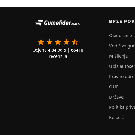
BRZE POV
Osiguranje
Vodič za gu
Ocjena
4.84
od
5
|
66416
Mišljenja
recenzija
Upis autoser
Pravne odr
OUP
Države
Politika priv
Kolačići