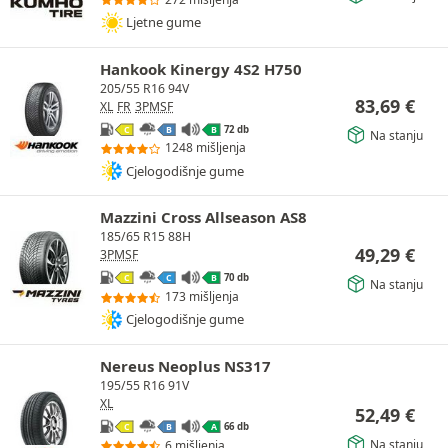
Ljetne gume
Hankook Kinergy 4S2 H750
205/55 R16 94V
83,69
€
XL
FR
3PMSF
72 db
C
B
B
Na stanju
1248 mišljenja
Cjelogodišnje gume
Mazzini Cross Allseason AS8
185/65 R15 88H
49,29
€
3PMSF
70 db
C
C
B
Na stanju
173 mišljenja
Cjelogodišnje gume
Nereus Neoplus NS317
195/55 R16 91V
XL
52,49
€
66 db
C
B
A
Na stanju
6 mišljenja