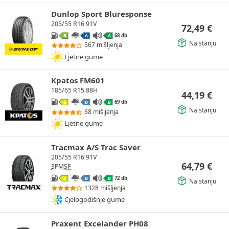
Dunlop Sport Bluresponse
205/55 R16 91V
72,49
€
68 db
B
A
A
Na stanju
567 mišljenja
Ljetne gume
Kpatos FM601
185/65 R15 88H
44,19
€
69 db
C
B
B
Na stanju
68 mišljenja
Ljetne gume
Tracmax A/S Trac Saver
205/55 R16 91V
64,79
€
3PMSF
72 db
C
B
B
Na stanju
1328 mišljenja
Cjelogodišnje gume
Praxent Excelander PH08