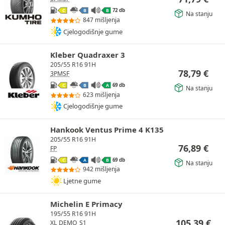
72 db
C
B
B
Na stanju
847 mišljenja
Cjelogodišnje gume
Kleber Quadraxer 3
205/55 R16 91H
78,79
€
3PMSF
69 db
C
B
A
Na stanju
623 mišljenja
Cjelogodišnje gume
Hankook Ventus Prime 4 K135
205/55 R16 91H
76,89
€
FP
69 db
C
A
B
Na stanju
942 mišljenja
Ljetne gume
Michelin E Primacy
195/55 R16 91H
105,39
€
XL
DEMO
S1