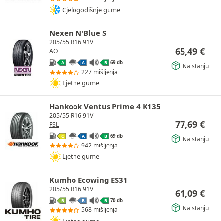
Cjelogodišnje gume
Nexen N'Blue S
205/55 R16 91V
65,49
€
AO
69 db
A
A
B
Na stanju
227 mišljenja
Ljetne gume
Hankook Ventus Prime 4 K135
205/55 R16 91V
77,69
€
FSL
69 db
C
A
B
Na stanju
942 mišljenja
Ljetne gume
Kumho Ecowing ES31
205/55 R16 91V
61,09
€
70 db
B
B
B
Na stanju
568 mišljenja
Ljetne gume