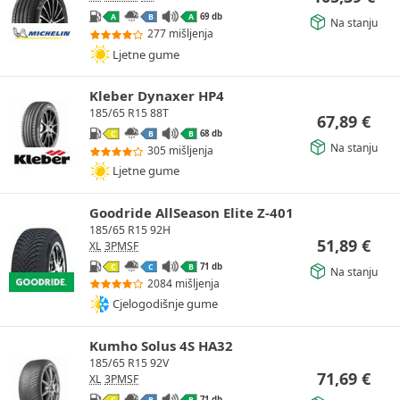
69 db
A
B
A
Na stanju
277 mišljenja
Ljetne gume
Kleber Dynaxer HP4
185/65 R15 88T
67,89
€
68 db
C
B
B
Na stanju
305 mišljenja
Ljetne gume
Goodride AllSeason Elite Z-401
185/65 R15 92H
51,89
€
XL
3PMSF
71 db
C
C
B
Na stanju
2084 mišljenja
Cjelogodišnje gume
Kumho Solus 4S HA32
185/65 R15 92V
71,69
€
XL
3PMSF
71 db
C
B
B