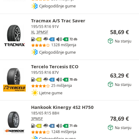
Cjelogodišnje gume
Tracmax A/S Trac Saver
195/55 R16 91V
58,69
€
XL
3PMSF
72 db
C
C
B
Na stanju
1328 mišljenja
Cjelogodišnje gume
Tercelo Tercesis ECO
195/55 R16 87V
63,29
€
70 db
C
C
B
Na stanju
25 mišljenja
Ljetne gume
Hankook Kinergy 4S2 H750
185/65 R15 88H
78,69
€
3PMSF
71 db
C
B
B
Na stanju
1248 mišljenja
Cjelogodišnje gume