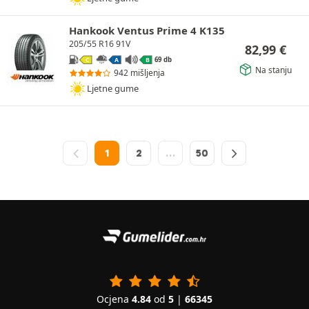
Hankook Ventus Prime 4 K135
205/55 R16 91V
82,99
€
69 db
C
A
B
Na stanju
942 mišljenja
Ljetne gume
1
2
…
50
Ocjena
4.84
od
5
|
66345