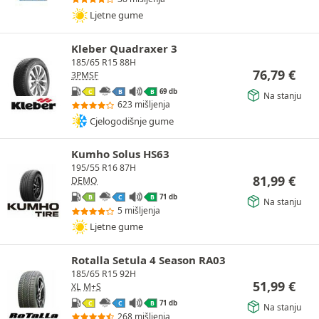
Ljetne gume
Kleber Quadraxer 3
185/65 R15 88H
76,79
€
3PMSF
69 db
C
B
B
Na stanju
623 mišljenja
Cjelogodišnje gume
Kumho Solus HS63
195/55 R16 87H
81,99
€
DEMO
71 db
B
C
B
Na stanju
5 mišljenja
Ljetne gume
Rotalla Setula 4 Season RA03
185/65 R15 92H
51,99
€
XL
M+S
71 db
C
C
B
Na stanju
268 mišljenja