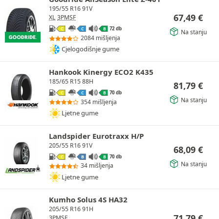
195/55 R16 91V
67,49
€
XL
3PMSF
72 db
C
C
B
Na stanju
2084 mišljenja
Cjelogodišnje gume
Hankook Kinergy ECO2 K435
185/65 R15 88H
81,79
€
70 db
C
C
B
Na stanju
354 mišljenja
Ljetne gume
Landspider Eurotraxx H/P
205/55 R16 91V
68,09
€
70 db
C
B
B
Na stanju
34 mišljenja
Ljetne gume
Kumho Solus 4S HA32
205/55 R16 91H
71,79
€
3PMSF