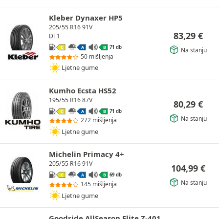
Kleber Dynaxer HP5
205/55 R16 91V
83,29
€
DT1
71 db
C
A
B
Na stanju
50 mišljenja
Ljetne gume
Kumho Ecsta HS52
195/55 R16 87V
80,29
€
71 db
C
A
B
Na stanju
272 mišljenja
Ljetne gume
Michelin Primacy 4+
205/55 R16 91V
104,99
€
69 db
C
A
B
Na stanju
145 mišljenja
Ljetne gume
Goodride AllSeason Elite Z-401