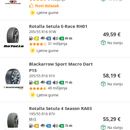
Novi dolazak
Ljetne gume
Rotalla Setula E-Race RH01
205/55 R16 91W
49,59
€
69 db
C
B
B
Na stanju
31 mišljenja
Ljetne gume
Blackarrow Sport Macro Dart
P15
58,19
€
205/55 R16 91V
71 db
B
B
B
Na stanju
40 mišljenja
Ljetne gume
Rotalla Setula 4 Season RA03
195/55 R16 87V
55,29
€
M+S
72 db
D
C
B
Na stanju