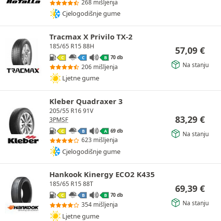
268 mišljenja
Cjelogodišnje gume
Tracmax X Privilo TX-2
185/65 R15 88H
57,09
€
70 db
C
C
B
Na stanju
206 mišljenja
Ljetne gume
Kleber Quadraxer 3
205/55 R16 91V
83,29
€
3PMSF
69 db
C
B
A
Na stanju
623 mišljenja
Cjelogodišnje gume
Hankook Kinergy ECO2 K435
185/65 R15 88T
69,39
€
70 db
C
B
B
Na stanju
354 mišljenja
Ljetne gume