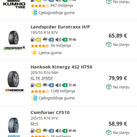
Na stanju
847 mišljenja
Cjelogodišnje gume
Landspider Eurotraxx H/P
195/55 R16 87V
65,89
€
70 db
C
B
B
Na stanju
34 mišljenja
Ljetne gume
Hankook Kinergy 4S2 H750
205/55 R16 94H
79,99
€
XL
FR
3PMSF
72 db
C
B
B
Na stanju
1248 mišljenja
Cjelogodišnje gume
Comforser CF510
205/55 R16 91V
58,99
€
M+S
69 db
D
B
B
Na stanju
38 mišljenja