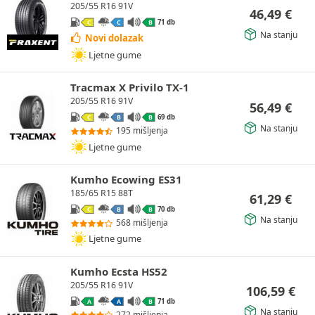
205/55 R16 91V
46,49
€
71 db
C
C
B
Na stanju
Novi dolazak
Ljetne gume
Tracmax X Privilo TX-1
205/55 R16 91V
56,49
€
69 db
C
B
B
Na stanju
195 mišljenja
Ljetne gume
Kumho Ecowing ES31
185/65 R15 88T
61,29
€
70 db
C
B
B
Na stanju
568 mišljenja
Ljetne gume
Kumho Ecsta HS52
205/55 R16 91V
106,59
€
71 db
A
A
B
Na stanju
272 mišljenja