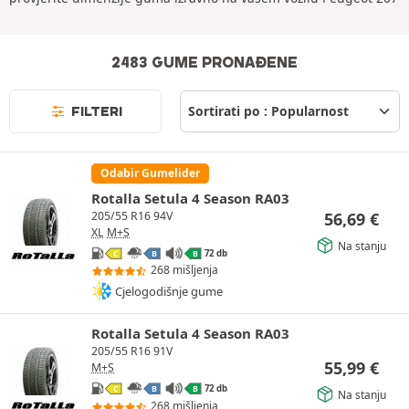
2483 GUME PRONAĐENE
FILTERI
Odabir Gumelider
Rotalla Setula 4 Season RA03
56,69
€
205/55 R16 94V
XL
M+S
Na stanju
72 db
C
B
B
268 mišljenja
Cjelogodišnje gume
Rotalla Setula 4 Season RA03
205/55 R16 91V
55,99
€
M+S
72 db
C
B
B
Na stanju
268 mišljenja