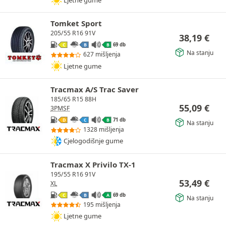
Tomket Sport
205/55 R16 91V
38,19
€
69 db
C
B
B
Na stanju
627 mišljenja
Ljetne gume
Tracmax A/S Trac Saver
185/65 R15 88H
55,09
€
3PMSF
71 db
D
C
B
Na stanju
1328 mišljenja
Cjelogodišnje gume
Tracmax X Privilo TX-1
195/55 R16 91V
53,49
€
XL
69 db
C
B
A
Na stanju
195 mišljenja
Ljetne gume