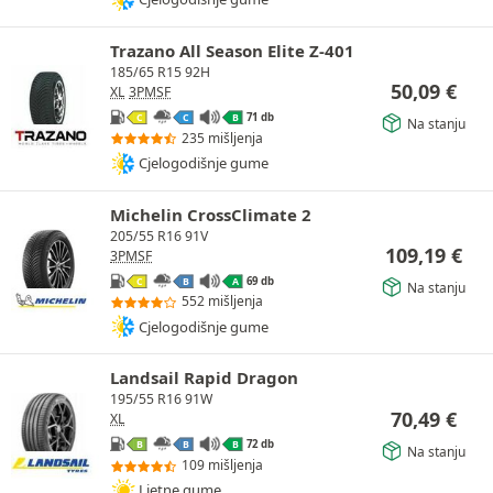
Trazano All Season Elite Z-401
185/65 R15 92H
50,09
€
XL
3PMSF
71 db
C
C
B
Na stanju
235 mišljenja
Cjelogodišnje gume
Michelin CrossClimate 2
205/55 R16 91V
109,19
€
3PMSF
69 db
C
B
A
Na stanju
552 mišljenja
Cjelogodišnje gume
Landsail Rapid Dragon
195/55 R16 91W
70,49
€
XL
72 db
B
B
B
Na stanju
109 mišljenja
Ljetne gume