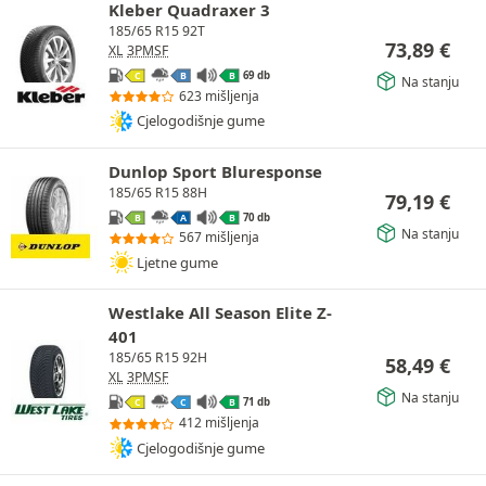
Kleber Quadraxer 3
185/65 R15 92T
73,89
€
XL
3PMSF
69 db
C
B
B
Na stanju
623 mišljenja
Cjelogodišnje gume
Dunlop Sport Bluresponse
185/65 R15 88H
79,19
€
70 db
B
A
B
Na stanju
567 mišljenja
Ljetne gume
Westlake All Season Elite Z-
401
185/65 R15 92H
58,49
€
XL
3PMSF
Na stanju
71 db
C
C
B
412 mišljenja
Cjelogodišnje gume