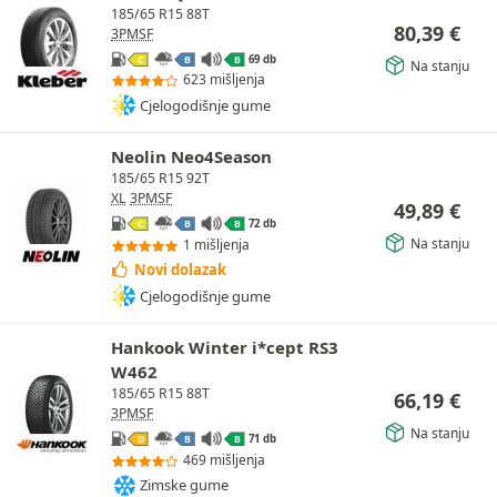
185/65 R15 88T
80,39
€
3PMSF
69 db
C
B
B
Na stanju
623 mišljenja
Cjelogodišnje gume
Neolin Neo4Season
185/65 R15 92T
XL
3PMSF
49,89
€
72 db
C
B
B
Na stanju
1 mišljenja
Novi dolazak
Cjelogodišnje gume
Hankook Winter i*cept RS3
W462
185/65 R15 88T
66,19
€
3PMSF
Na stanju
71 db
D
B
B
469 mišljenja
Zimske gume