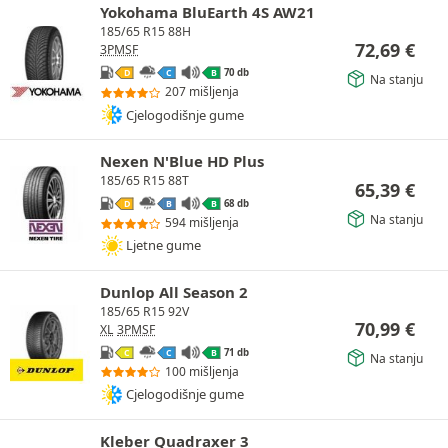
Yokohama BluEarth 4S AW21
185/65 R15 88H
72,69
€
3PMSF
70 db
D
C
B
Na stanju
207 mišljenja
Cjelogodišnje gume
Nexen N'Blue HD Plus
185/65 R15 88T
65,39
€
68 db
D
B
B
Na stanju
594 mišljenja
Ljetne gume
Dunlop All Season 2
185/65 R15 92V
70,99
€
XL
3PMSF
71 db
C
C
B
Na stanju
100 mišljenja
Cjelogodišnje gume
Kleber Quadraxer 3