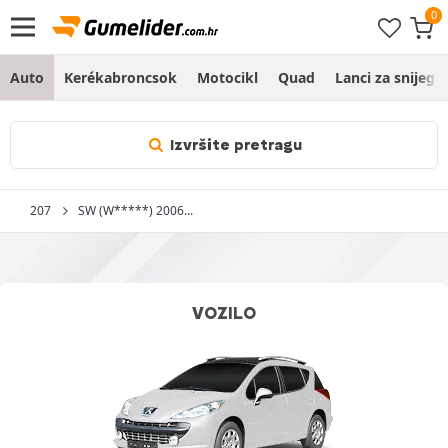
Auto
Kerékabroncsok
Motocikl
Quad
Lanci za snijeg
Izvršite pretragu
207
SW (W*****) 2006...
VOZILO