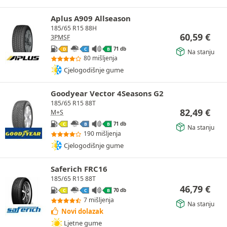
Aplus A909 Allseason
185/65 R15 88H
60,59
€
3PMSF
71 db
D
C
B
Na stanju
80 mišljenja
Cjelogodišnje gume
Goodyear Vector 4Seasons G2
185/65 R15 88T
82,49
€
M+S
71 db
C
B
B
Na stanju
190 mišljenja
Cjelogodišnje gume
Saferich FRC16
185/65 R15 88T
46,79
€
70 db
C
C
B
7 mišljenja
Na stanju
Novi dolazak
Ljetne gume