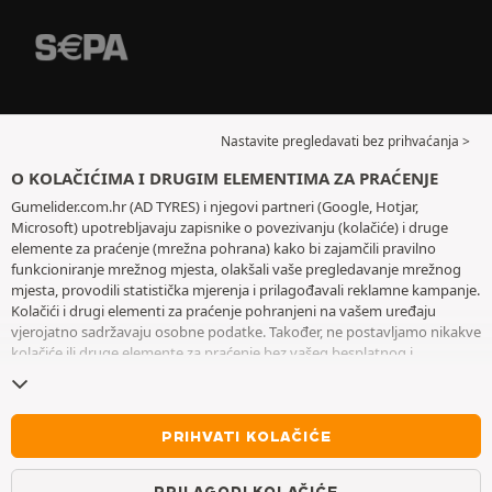
Nastavite pregledavati bez prihvaćanja >
O KOLAČIĆIMA I DRUGIM ELEMENTIMA ZA PRAĆENJE
Gumelider.com.hr (AD TYRES) i njegovi partneri (Google, Hotjar,
Microsoft) upotrebljavaju zapisnike o povezivanju (kolačiće) i druge
elemente za praćenje (mrežna pohrana) kako bi zajamčili pravilno
funkcioniranje mrežnog mjesta, olakšali vaše pregledavanje mrežnog
mjesta, provodili statistička mjerenja i prilagođavali reklamne kampanje.
Kolačići i drugi elementi za praćenje pohranjeni na vašem uređaju
vjerojatno sadržavaju osobne podatke. Također, ne postavljamo nikakve
kolačiće ili druge elemente za praćenje bez vašeg besplatnog i
informiranog pristanka, osim onih koji su bitni za rad mrežnog mjesta.
Zadržavamo vaš odabir tijekom šest mjeseci. Svoj pristanak možete
povući u bilo kojem trenutku posjetom stranice posvećene
kolačićima i
drugim elementima za praćenje
. Možete odabrati pregledavanje bez
PRIHVATI KOLAČIĆE
prihvaćanja pohranjivanja kolačića ili drugih elemenata za praćenje.
Odbijanjem se ne onemogućava pristupanje uslugama AD TYRES. Za
PRILAGODI KOLAČIĆE