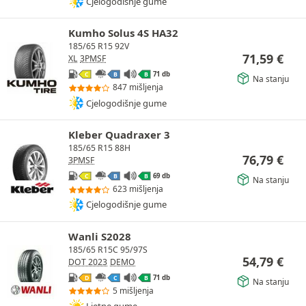
Cjelogodišnje gume
Kumho Solus 4S HA32
185/65 R15 92V
71,59
€
XL
3PMSF
71 db
C
B
B
Na stanju
847 mišljenja
Cjelogodišnje gume
Kleber Quadraxer 3
185/65 R15 88H
76,79
€
3PMSF
69 db
C
B
B
Na stanju
623 mišljenja
Cjelogodišnje gume
Wanli S2028
185/65 R15C 95/97S
54,79
€
DOT 2023
DEMO
71 db
D
C
B
Na stanju
5 mišljenja