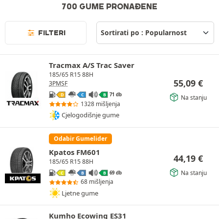
700 GUME PRONAĐENE
FILTERI
Tracmax A/S Trac Saver
185/65 R15 88H
55,09
€
3PMSF
71 db
D
C
B
Na stanju
1328 mišljenja
Cjelogodišnje gume
Odabir Gumelider
Kpatos FM601
44,19
€
185/65 R15 88H
Na stanju
69 db
C
B
B
68 mišljenja
Ljetne gume
Kumho Ecowing ES31