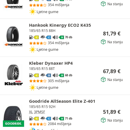
Na stanju
354 mišljenja
Ljetne gume
Hankook Kinergy ECO2 K435
185/65 R15 88H
81,79
€
70 db
C
C
B
Na stanju
354 mišljenja
Ljetne gume
Kleber Dynaxer HP4
185/65 R15 88T
67,89
€
68 db
C
B
B
Na stanju
305 mišljenja
Ljetne gume
Goodride AllSeason Elite Z-401
185/65 R15 92H
51,89
€
XL
3PMSF
71 db
C
C
B
Na stanju
2084 mišljenja