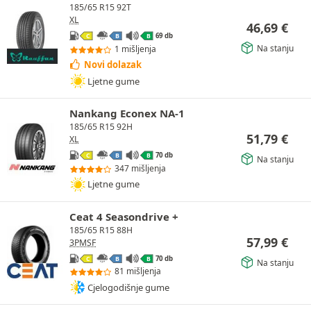
185/65 R15 92T
XL
46,69
€
69 db
C
B
B
Na stanju
1 mišljenja
Novi dolazak
Ljetne gume
Nankang Econex NA-1
185/65 R15 92H
51,79
€
XL
70 db
C
B
B
Na stanju
347 mišljenja
Ljetne gume
Ceat 4 Seasondrive +
185/65 R15 88H
57,99
€
3PMSF
70 db
C
B
B
Na stanju
81 mišljenja
Cjelogodišnje gume