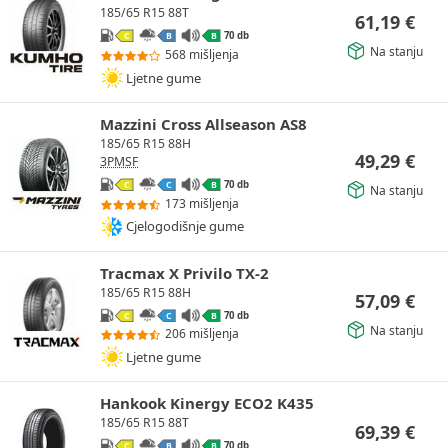
185/65 R15 88T
61,19
€
70 db
C
B
B
Na stanju
568 mišljenja
Ljetne gume
Mazzini Cross Allseason AS8
185/65 R15 88H
49,29
€
3PMSF
70 db
C
C
B
Na stanju
173 mišljenja
Cjelogodišnje gume
Tracmax X Privilo TX-2
185/65 R15 88H
57,09
€
70 db
C
C
B
Na stanju
206 mišljenja
Ljetne gume
Hankook Kinergy ECO2 K435
185/65 R15 88T
69,39
€
70 db
C
B
B