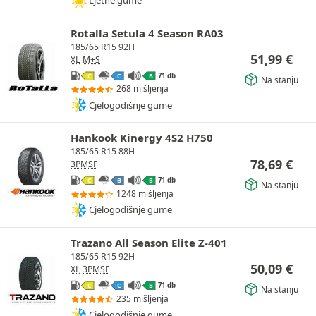
Ljetne gume
Rotalla Setula 4 Season RA03
185/65 R15 92H
51,99
€
XL
M+S
71 db
C
C
B
Na stanju
268 mišljenja
Cjelogodišnje gume
Hankook Kinergy 4S2 H750
185/65 R15 88H
78,69
€
3PMSF
71 db
C
B
B
Na stanju
1248 mišljenja
Cjelogodišnje gume
Trazano All Season Elite Z-401
185/65 R15 92H
50,09
€
XL
3PMSF
71 db
C
C
B
Na stanju
235 mišljenja
Cjelogodišnje gume