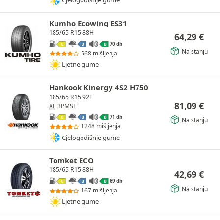
Cjelogodišnje gume
Kumho Ecowing ES31
185/65 R15 88H
64,29
€
70 db
C
B
B
Na stanju
568 mišljenja
Ljetne gume
Hankook Kinergy 4S2 H750
185/65 R15 92T
81,09
€
XL
3PMSF
71 db
C
B
B
Na stanju
1248 mišljenja
Cjelogodišnje gume
Tomket ECO
185/65 R15 88H
42,69
€
69 db
C
B
B
Na stanju
167 mišljenja
Ljetne gume