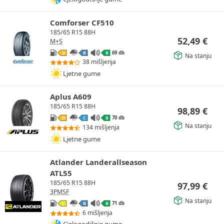
Comforser CF510
185/65 R15 88H
52,49
€
M+S
69 db
D
B
B
Na stanju
38 mišljenja
Ljetne gume
Aplus A609
185/65 R15 88H
98,89
€
70 db
D
C
B
Na stanju
134 mišljenja
Ljetne gume
Atlander Landerallseason
ATL55
185/65 R15 88H
97,99
€
3PMSF
Na stanju
71 db
C
B
B
6 mišljenja