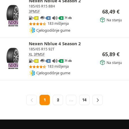
Nexen Nblue 4 Season 2
185/65 R15 88H
68,49
€
3PMSF
71 db
C
B
B
Na stanju
183 mišljenja
Cjelogodišnje gume
Nexen Nblue 4 Season 2
185/65 R15 92T
65,89
€
XL
3PMSF
71 db
C
B
B
Na stanju
183 mišljenja
Cjelogodišnje gume
1
2
…
14