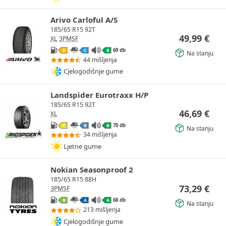
Arivo Carloful A/S
185/65 R15 92T
49,99
€
XL
3PMSF
69 db
D
C
B
Na stanju
44 mišljenja
Cjelogodišnje gume
Landspider Eurotraxx H/P
185/65 R15 92T
46,69
€
XL
70 db
C
B
B
Na stanju
34 mišljenja
Ljetne gume
Nokian Seasonproof 2
185/65 R15 88H
73,29
€
3PMSF
68 db
B
A
A
Na stanju
213 mišljenja
Cjelogodišnje gume