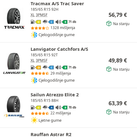
Tracmax A/S Trac Saver
185/65 R15 92H
56,79
€
XL
3PMSF
71 db
C
C
B
Na stanju
1328 mišljenja
Cjelogodišnje gume
Lanvigator Catchfors A/S
185/65 R15 92T
49,89
€
XL
3PMSF
71 db
D
C
B
Na stanju
29 mišljenja
Cjelogodišnje gume
Sailun Atrezzo Elite 2
185/65 R15 88H
63,39
€
70 db
C
A
B
Na stanju
22 mišljenja
Ljetne gume
Rauffan Astrar R2