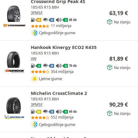
Crosswind Grip Peak 4S
185/65 R15 88H
63,19
€
3PMSF
68 db
D
B
A
Na stanju
11 mišljenja
Cjelogodišnje gume
Hankook Kinergy ECO2 K435
185/65 R15 88H
81,89
€
VW
70 db
A
B
B
Na stanju
354 mišljenja
Ljetne gume
Michelin CrossClimate 2
185/65 R15 88H
90,29
€
3PMSF
69 db
C
B
B
Na stanju
552 mišljenja
Cjelogodišnje gume