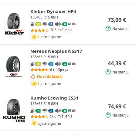
Kleber Dynaxer HP4
185/65 R15 88H
73,09
€
68 db
C
B
B
Na stanju
305 mišljenja
Ljetne gume
Nereus Neoplus NS317
185/65 R15 88H
44,39
€
66 db
C
C
A
6 mišljenja
Na stanju
Novi dolazak
Ljetne gume
Kumho Ecowing ES31
185/65 R15 88H
74,69
€
69 db
A
A
B
Na stanju
568 mišljenja
Ljetne gume