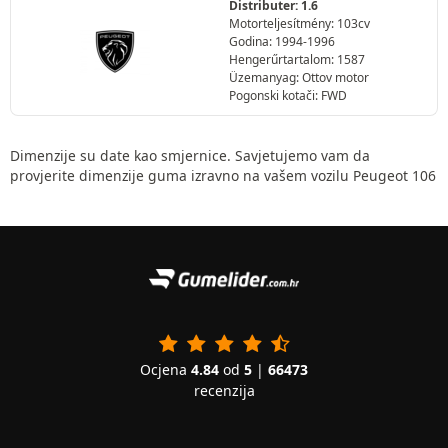
Distributer: 1.6
Motorteljesítmény: 103cv
Godina: 1994-1996
Hengerűrtartalom: 1587
Üzemanyag: Ottov motor
Pogonski kotači: FWD
Dimenzije su date kao smjernice. Savjetujemo vam da
provjerite dimenzije guma izravno na vašem vozilu Peugeot 106
Ocjena
4.84
od
5
|
66473
recenzija