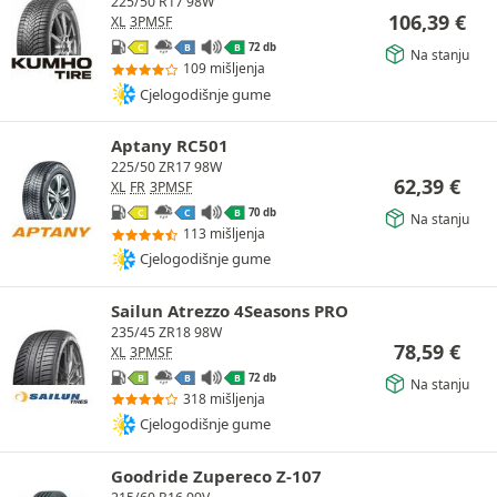
225/50 R17 98W
106,39
€
XL
3PMSF
72 db
C
B
B
Na stanju
109 mišljenja
Cjelogodišnje gume
Aptany RC501
225/50 ZR17 98W
62,39
€
XL
FR
3PMSF
70 db
C
C
B
Na stanju
113 mišljenja
Cjelogodišnje gume
Sailun Atrezzo 4Seasons PRO
235/45 ZR18 98W
78,59
€
XL
3PMSF
72 db
B
B
B
Na stanju
318 mišljenja
Cjelogodišnje gume
Goodride Zupereco Z-107