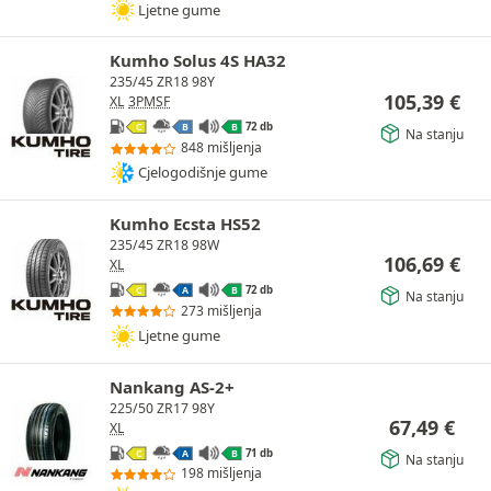
Ljetne gume
Kumho Solus 4S HA32
235/45 ZR18 98Y
105,39
€
XL
3PMSF
72 db
C
B
B
Na stanju
848 mišljenja
Cjelogodišnje gume
Kumho Ecsta HS52
235/45 ZR18 98W
106,69
€
XL
72 db
C
A
B
Na stanju
273 mišljenja
Ljetne gume
Nankang AS-2+
225/50 ZR17 98Y
67,49
€
XL
71 db
C
A
B
Na stanju
198 mišljenja