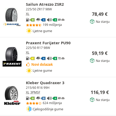
Sailun Atrezzo ZSR2
225/50 ZR17 98W
78,49
€
XL
69 db
B
A
A
Na stanju
199 mišljenja
Ljetne gume
Praxent Furijeter PU90
225/50 R17 98W
59,19
€
XL
72 db
C
A
B
Na stanju
Novi dolazak
Ljetne gume
Kleber Quadraxer 3
215/60 R16 99H
116,19
€
XL
3PMSF
69 db
B
B
A
Na stanju
624 mišljenja
Cjelogodišnje gume