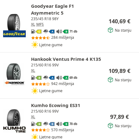
Goodyear Eagle F1
Asymmetric 5
235/45 R18 98Y
140,69
€
XL
MFS
Na stanju
71 db
C
A
B
284 mišljenja
Ljetne gume
Hankook Ventus Prime 4 K135
215/60 R16 99V
109,89
€
XL
69 db
B
A
A
Na stanju
942 mišljenja
Ljetne gume
Kumho Ecowing ES31
215/60 R16 99V
97,89
€
XL
70 db
B
B
B
Na stanju
570 mišljenja
Ljetne gume