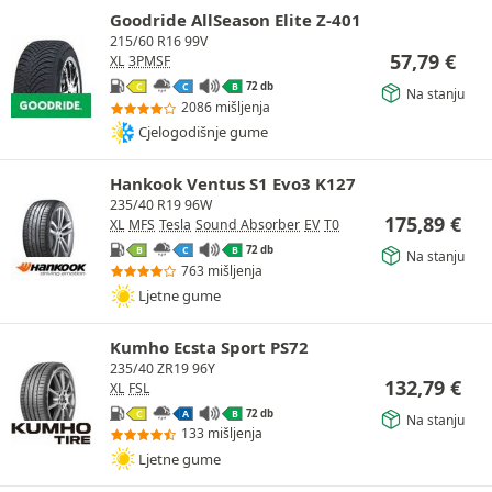
Goodride AllSeason Elite Z-401
215/60 R16 99V
57,79
€
XL
3PMSF
72 db
C
C
B
Na stanju
2086 mišljenja
Cjelogodišnje gume
Hankook Ventus S1 Evo3 K127
235/40 R19 96W
175,89
€
XL
MFS
Tesla
Sound Absorber
EV
T0
72 db
B
C
B
Na stanju
763 mišljenja
Ljetne gume
Kumho Ecsta Sport PS72
235/40 ZR19 96Y
132,79
€
XL
FSL
72 db
C
A
B
Na stanju
133 mišljenja
Ljetne gume