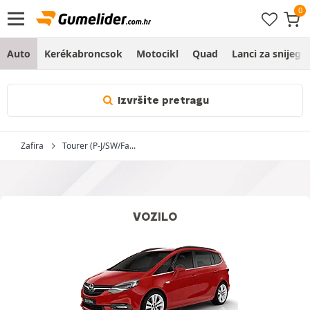
Auto
Kerékabroncsok
Motocikl
Quad
Lanci za snijeg
Izvršite pretragu
Zafira
Tourer (P-J/SW/Fa...
VOZILO