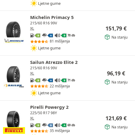
Ljetne gume
Michelin Primacy 5
215/60 R16 99V
151,79
€
XL
70 db
B
A
B
Na stanju
81 mišljenja
Ljetne gume
Sailun Atrezzo Elite 2
215/60 R16 99V
96,19
€
XL
71 db
B
A
B
Na stanju
22 mišljenja
Ljetne gume
Pirelli Powergy 2
225/50 R17 98Y
121,69
€
XL
69 db
B
B
A
Na stanju
35 mišljenja