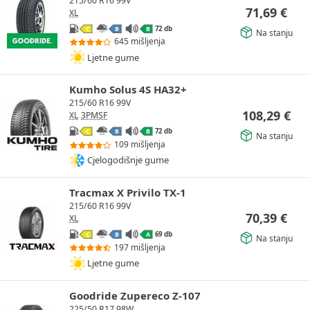
215/60 R16 99V
71,69
€
XL
72 db
C
B
B
Na stanju
645 mišljenja
Ljetne gume
Kumho Solus 4S HA32+
215/60 R16 99V
108,29
€
XL
3PMSF
72 db
C
B
B
Na stanju
109 mišljenja
Cjelogodišnje gume
Tracmax X Privilo TX-1
215/60 R16 99V
70,39
€
XL
69 db
C
B
A
Na stanju
197 mišljenja
Ljetne gume
Goodride Zupereco Z-107
225/50 R17 98W