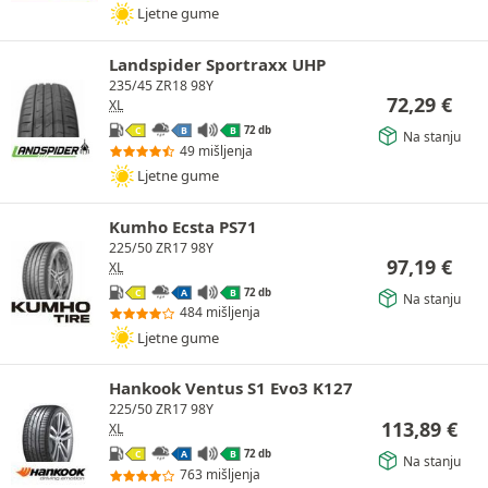
Ljetne gume
Landspider Sportraxx UHP
235/45 ZR18 98Y
72,29
€
XL
72 db
C
B
B
Na stanju
49 mišljenja
Ljetne gume
Kumho Ecsta PS71
225/50 ZR17 98Y
97,19
€
XL
72 db
C
A
B
Na stanju
484 mišljenja
Ljetne gume
Hankook Ventus S1 Evo3 K127
225/50 ZR17 98Y
113,89
€
XL
72 db
C
A
B
Na stanju
763 mišljenja