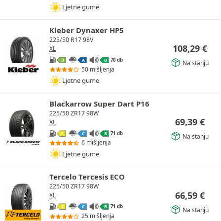
Ljetne gume
Kleber Dynaxer HP5
225/50 R17 98V
108,29
€
XL
70 db
B
A
B
Na stanju
50 mišljenja
Ljetne gume
Blackarrow Super Dart P16
225/50 ZR17 98W
69,39
€
XL
71 db
C
C
B
Na stanju
6 mišljenja
Ljetne gume
Tercelo Tercesis ECO
225/50 ZR17 98W
66,59
€
XL
71 db
C
C
B
Na stanju
25 mišljenja