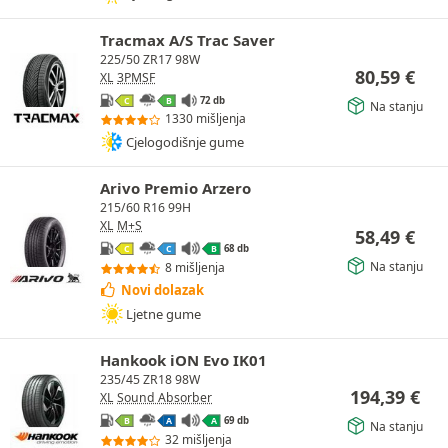
Tracmax A/S Trac Saver
225/50 ZR17 98W
80,59
€
XL
3PMSF
72 db
C
B
Na stanju
1330 mišljenja
Cjelogodišnje gume
Arivo Premio Arzero
215/60 R16 99H
XL
M+S
58,49
€
68 db
C
C
B
Na stanju
8 mišljenja
Novi dolazak
Ljetne gume
Hankook iON Evo IK01
235/45 ZR18 98W
194,39
€
XL
Sound Absorber
69 db
B
A
A
Na stanju
32 mišljenja