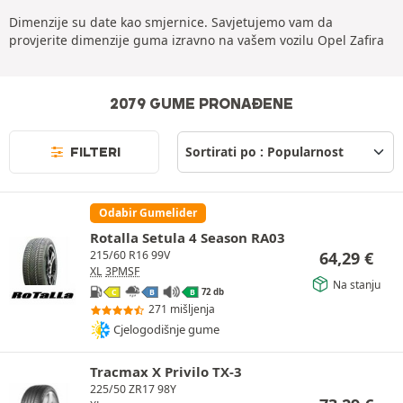
Dimenzije su date kao smjernice. Savjetujemo vam da
provjerite dimenzije guma izravno na vašem vozilu Opel Zafira
2079 GUME PRONAĐENE
FILTERI
Odabir Gumelider
Rotalla Setula 4 Season RA03
64,29
€
215/60 R16 99V
XL
3PMSF
Na stanju
72 db
C
B
B
271 mišljenja
Cjelogodišnje gume
Tracmax X Privilo TX-3
225/50 ZR17 98Y