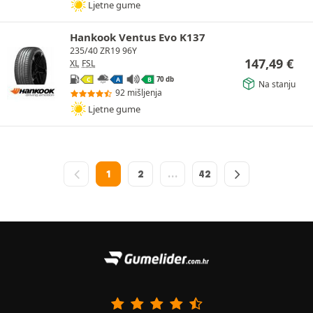
Ljetne gume
Hankook Ventus Evo K137
235/40 ZR19 96Y
147,49
€
XL
FSL
70 db
C
A
B
Na stanju
92 mišljenja
Ljetne gume
1
2
…
42