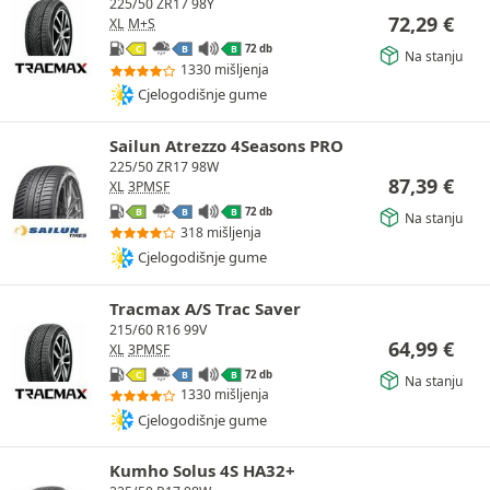
225/50 ZR17 98Y
72,29
€
XL
M+S
72 db
C
B
B
Na stanju
1330 mišljenja
Cjelogodišnje gume
Sailun Atrezzo 4Seasons PRO
225/50 ZR17 98W
87,39
€
XL
3PMSF
72 db
B
B
B
Na stanju
318 mišljenja
Cjelogodišnje gume
Tracmax A/S Trac Saver
215/60 R16 99V
64,99
€
XL
3PMSF
72 db
C
B
B
Na stanju
1330 mišljenja
Cjelogodišnje gume
Kumho Solus 4S HA32+