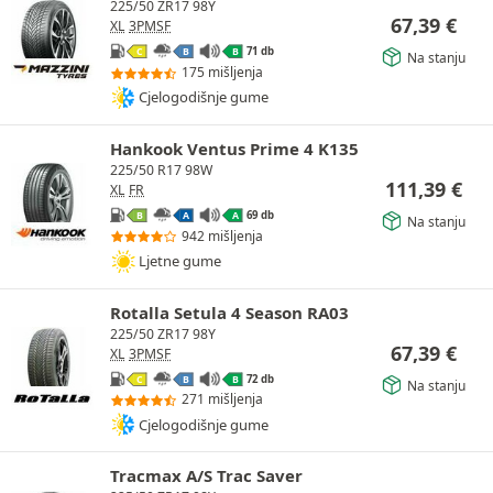
225/50 ZR17 98Y
67,39
€
XL
3PMSF
71 db
C
B
B
Na stanju
175 mišljenja
Cjelogodišnje gume
Hankook Ventus Prime 4 K135
225/50 R17 98W
111,39
€
XL
FR
69 db
B
A
A
Na stanju
942 mišljenja
Ljetne gume
Rotalla Setula 4 Season RA03
225/50 ZR17 98Y
67,39
€
XL
3PMSF
72 db
C
B
B
Na stanju
271 mišljenja
Cjelogodišnje gume
Tracmax A/S Trac Saver