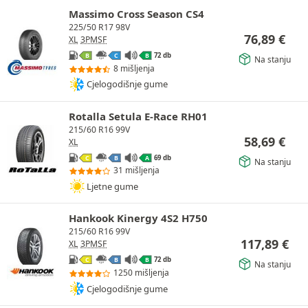
Massimo Cross Season CS4
225/50 R17 98V
76,89
€
XL
3PMSF
72 db
B
C
B
Na stanju
8 mišljenja
Cjelogodišnje gume
Rotalla Setula E-Race RH01
215/60 R16 99V
58,69
€
XL
69 db
C
B
A
Na stanju
31 mišljenja
Ljetne gume
Hankook Kinergy 4S2 H750
215/60 R16 99V
117,89
€
XL
3PMSF
72 db
C
B
B
Na stanju
1250 mišljenja
Cjelogodišnje gume