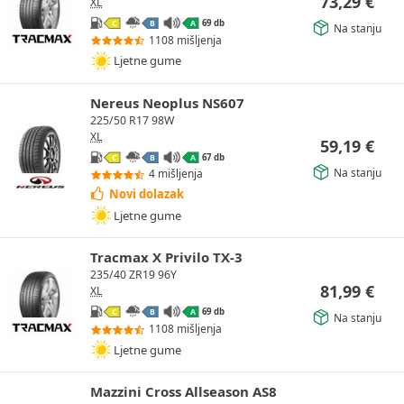
73,29
€
XL
69 db
C
B
A
Na stanju
1108 mišljenja
Ljetne gume
Nereus Neoplus NS607
225/50 R17 98W
XL
59,19
€
67 db
C
B
A
Na stanju
4 mišljenja
Novi dolazak
Ljetne gume
Tracmax X Privilo TX-3
235/40 ZR19 96Y
81,99
€
XL
69 db
C
B
A
Na stanju
1108 mišljenja
Ljetne gume
Mazzini Cross Allseason AS8