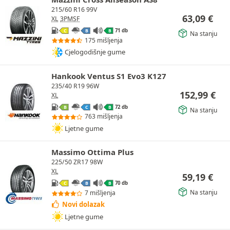
215/60 R16 99V
63,09
€
XL
3PMSF
71 db
C
B
B
Na stanju
175 mišljenja
Cjelogodišnje gume
Hankook Ventus S1 Evo3 K127
235/40 R19 96W
152,99
€
XL
72 db
B
C
B
Na stanju
763 mišljenja
Ljetne gume
Massimo Ottima Plus
225/50 ZR17 98W
XL
59,19
€
70 db
C
B
B
Na stanju
7 mišljenja
Novi dolazak
Ljetne gume