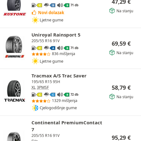
47,29
€
71 db
C
B
B
Na stanju
Novi dolazak
Ljetne gume
Uniroyal Rainsport 5
205/55 R16 91V
69,59
€
71 db
C
A
B
Na stanju
836 mišljenja
Ljetne gume
Tracmax A/S Trac Saver
195/65 R15 95H
58,79
€
XL
3PMSF
72 db
C
C
B
Na stanju
1329 mišljenja
Cjelogodišnje gume
Continental PremiumContact
7
205/55 R16 91V
95,29
€