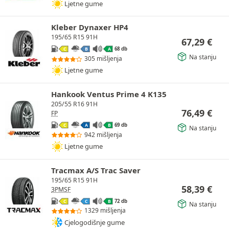
Ljetne gume
Kleber Dynaxer HP4
195/65 R15 91H
67,29
€
68 db
C
B
A
Na stanju
305 mišljenja
Ljetne gume
Hankook Ventus Prime 4 K135
205/55 R16 91H
76,49
€
FP
69 db
C
A
B
Na stanju
942 mišljenja
Ljetne gume
Tracmax A/S Trac Saver
195/65 R15 91H
58,39
€
3PMSF
72 db
C
C
B
Na stanju
1329 mišljenja
Cjelogodišnje gume