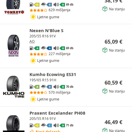
38,19
€
69 db
C
B
B
Na stanju
629 mišljenja
Ljetne gume
Nexen N'Blue S
205/55 R16 91V
65,09
€
AO
69 db
A
A
B
Na stanju
227 mišljenja
Ljetne gume
Kumho Ecowing ES31
195/65 R15 91H
60,59
€
70 db
B
B
B
Na stanju
570 mišljenja
Ljetne gume
Praxent Excelander PH08
205/55 R16 91V
46,49
€
71 db
C
C
B
Na stanju