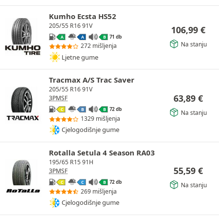
Kumho Ecsta HS52
205/55 R16 91V
106,99
€
71 db
A
A
B
Na stanju
272 mišljenja
Ljetne gume
Tracmax A/S Trac Saver
205/55 R16 91V
63,89
€
3PMSF
72 db
C
B
B
Na stanju
1329 mišljenja
Cjelogodišnje gume
Rotalla Setula 4 Season RA03
195/65 R15 91H
55,59
€
3PMSF
72 db
C
C
B
Na stanju
269 mišljenja
Cjelogodišnje gume