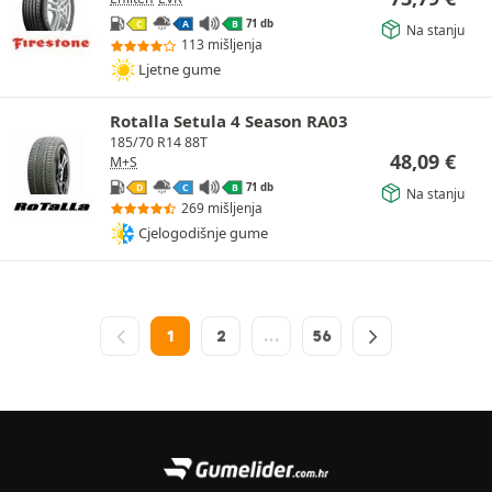
71 db
C
A
B
Na stanju
113 mišljenja
Ljetne gume
Rotalla Setula 4 Season RA03
185/70 R14 88T
48,09
€
M+S
71 db
D
C
B
Na stanju
269 mišljenja
Cjelogodišnje gume
1
2
…
56