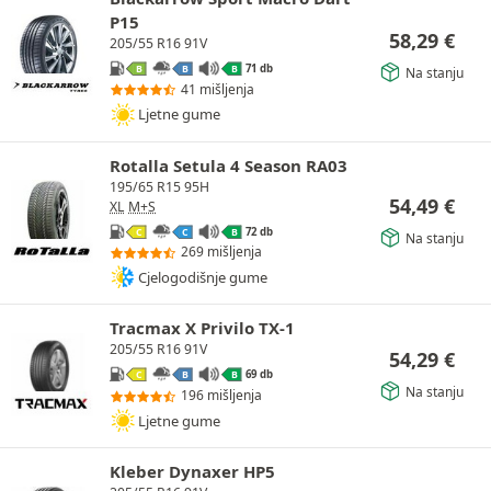
P15
58,29
€
205/55 R16 91V
71 db
B
B
B
Na stanju
41 mišljenja
Ljetne gume
Rotalla Setula 4 Season RA03
195/65 R15 95H
54,49
€
XL
M+S
72 db
C
C
B
Na stanju
269 mišljenja
Cjelogodišnje gume
Tracmax X Privilo TX-1
205/55 R16 91V
54,29
€
69 db
C
B
B
Na stanju
196 mišljenja
Ljetne gume
Kleber Dynaxer HP5