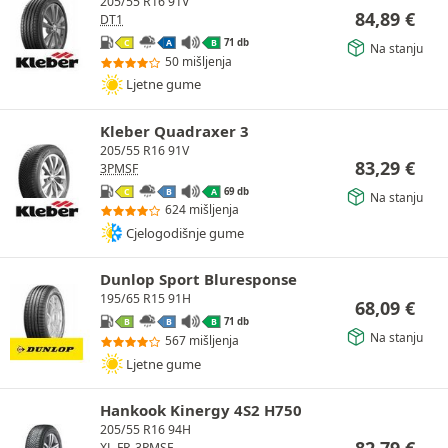
205/55 R16 91V
84,89
€
DT1
71 db
C
A
B
Na stanju
50 mišljenja
Ljetne gume
Kleber Quadraxer 3
205/55 R16 91V
83,29
€
3PMSF
69 db
C
B
A
Na stanju
624 mišljenja
Cjelogodišnje gume
Dunlop Sport Bluresponse
195/65 R15 91H
68,09
€
71 db
B
B
B
Na stanju
567 mišljenja
Ljetne gume
Hankook Kinergy 4S2 H750
205/55 R16 94H
82,79
€
XL
FR
3PMSF