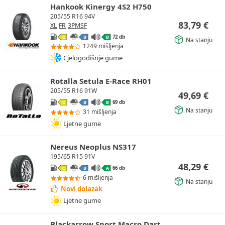
Hankook Kinergy 4S2 H750
205/55 R16 94V
83,79
€
XL
FR
3PMSF
72 db
C
B
B
Na stanju
1249 mišljenja
Cjelogodišnje gume
Rotalla Setula E-Race RH01
205/55 R16 91W
49,69
€
69 db
C
B
B
Na stanju
31 mišljenja
Ljetne gume
Nereus Neoplus NS317
195/65 R15 91V
48,29
€
66 db
C
B
A
6 mišljenja
Na stanju
Novi dolazak
Ljetne gume
Blackarrow Sport Macro Dart