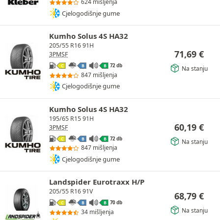
624 mišljenja
Cjelogodišnje gume
Kumho Solus 4S HA32
205/55 R16 91H
71,69
€
3PMSF
72 db
C
B
B
Na stanju
847 mišljenja
Cjelogodišnje gume
Kumho Solus 4S HA32
195/65 R15 91H
60,19
€
3PMSF
72 db
C
B
B
Na stanju
847 mišljenja
Cjelogodišnje gume
Landspider Eurotraxx H/P
205/55 R16 91V
68,79
€
70 db
C
B
B
Na stanju
34 mišljenja