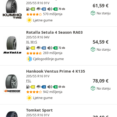
205/55 R16 91V
61,59
€
70 db
B
B
B
Na stanju
570 mišljenja
Ljetne gume
Rotalla Setula 4 Season RA03
205/55 R16 94V
54,59
€
XL
M+S
72 db
C
B
B
Na stanju
269 mišljenja
Cjelogodišnje gume
Hankook Ventus Prime 4 K135
205/55 R16 91V
78,09
€
FSL
69 db
C
A
B
Na stanju
942 mišljenja
Ljetne gume
Tomket Sport
205/55 R16 91V