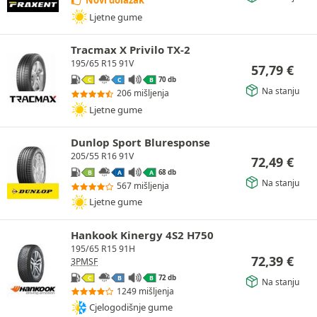
Novi dolazak
Ljetne gume
Tracmax X Privilo TX-2
195/65 R15 91V
57,79
€
70 db
C
C
B
Na stanju
206 mišljenja
Ljetne gume
Dunlop Sport Bluresponse
205/55 R16 91V
72,49
€
68 db
B
A
A
Na stanju
567 mišljenja
Ljetne gume
Hankook Kinergy 4S2 H750
195/65 R15 91H
72,39
€
3PMSF
72 db
C
B
B
Na stanju
1249 mišljenja
Cjelogodišnje gume