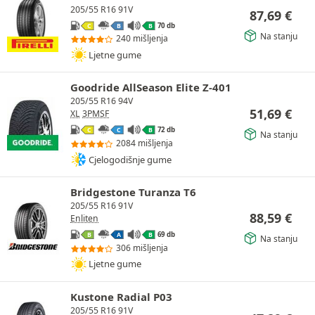
205/55 R16 91V
87,69
€
70 db
C
B
B
Na stanju
240 mišljenja
Ljetne gume
Goodride AllSeason Elite Z-401
205/55 R16 94V
51,69
€
XL
3PMSF
72 db
C
C
B
Na stanju
2084 mišljenja
Cjelogodišnje gume
Bridgestone Turanza T6
205/55 R16 91V
88,59
€
Enliten
69 db
B
A
B
Na stanju
306 mišljenja
Ljetne gume
Kustone Radial P03
205/55 R16 91V