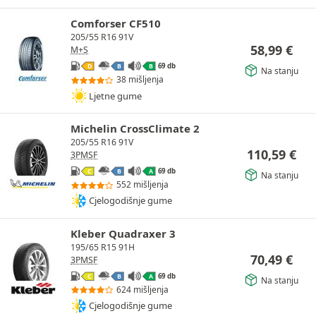
Comforser CF510
205/55 R16 91V
58,99
€
M+S
69 db
D
B
B
Na stanju
38 mišljenja
Ljetne gume
Michelin CrossClimate 2
205/55 R16 91V
110,59
€
3PMSF
69 db
C
B
A
Na stanju
552 mišljenja
Cjelogodišnje gume
Kleber Quadraxer 3
195/65 R15 91H
70,49
€
3PMSF
69 db
C
B
A
Na stanju
624 mišljenja
Cjelogodišnje gume