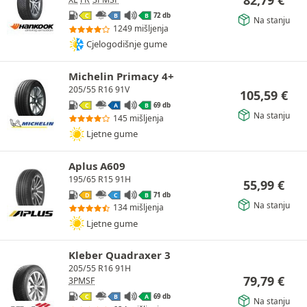
72 db
C
B
B
Na stanju
1249 mišljenja
Cjelogodišnje gume
Michelin Primacy 4+
205/55 R16 91V
105,59
€
69 db
C
A
B
Na stanju
145 mišljenja
Ljetne gume
Aplus A609
195/65 R15 91H
55,99
€
71 db
D
C
B
Na stanju
134 mišljenja
Ljetne gume
Kleber Quadraxer 3
205/55 R16 91H
79,79
€
3PMSF
69 db
C
B
A
Na stanju