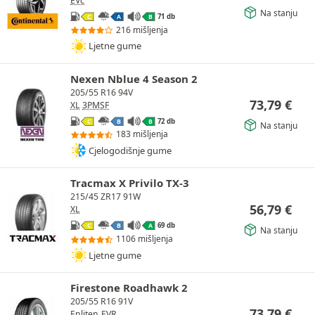
EVc
Na stanju
71 db
C
A
B
216 mišljenja
Ljetne gume
Nexen Nblue 4 Season 2
205/55 R16 94V
73,79
€
XL
3PMSF
72 db
C
B
B
Na stanju
183 mišljenja
Cjelogodišnje gume
Tracmax X Privilo TX-3
215/45 ZR17 91W
56,79
€
XL
69 db
C
B
A
Na stanju
1106 mišljenja
Ljetne gume
Firestone Roadhawk 2
205/55 R16 91V
73,79
€
Enliten
EVR