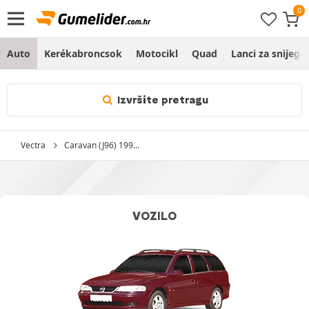
Auto
Kerékabroncsok
Motocikl
Quad
Lanci za snijeg
Izvršite pretragu
Vectra
Caravan (J96) 199...
VOZILO