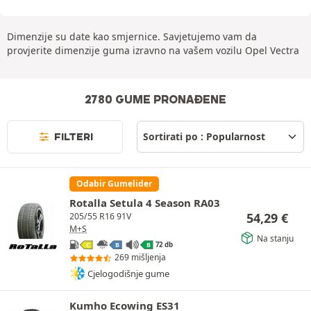
Dimenzije su date kao smjernice. Savjetujemo vam da
provjerite dimenzije guma izravno na vašem vozilu Opel Vectra
2780 GUME PRONAĐENE
FILTERI
Odabir Gumelider
Rotalla Setula 4 Season RA03
54,29
€
205/55 R16 91V
M+S
Na stanju
72 db
C
B
B
269 mišljenja
Cjelogodišnje gume
Kumho Ecowing ES31