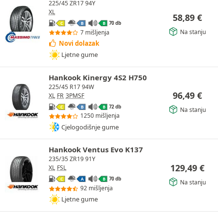
225/45 ZR17 94Y
XL
58,89
€
70 db
C
B
B
Na stanju
7 mišljenja
Novi dolazak
Ljetne gume
Hankook Kinergy 4S2 H750
225/45 R17 94W
96,49
€
XL
FR
3PMSF
72 db
C
B
B
Na stanju
1250 mišljenja
Cjelogodišnje gume
Hankook Ventus Evo K137
235/35 ZR19 91Y
129,49
€
XL
FSL
70 db
C
A
B
Na stanju
92 mišljenja
Ljetne gume