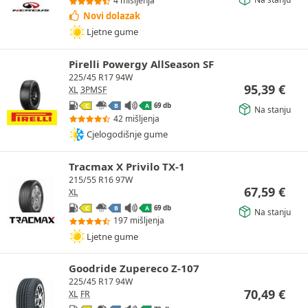
4 mišljenja
Novi dolazak
Ljetne gume
Pirelli Powergy AllSeason SF
225/45 R17 94W
95,39
€
XL
3PMSF
69 db
C
B
A
Na stanju
42 mišljenja
Cjelogodišnje gume
Tracmax X Privilo TX-1
215/55 R16 97W
67,59
€
XL
69 db
C
B
A
Na stanju
197 mišljenja
Ljetne gume
Goodride Zupereco Z-107
225/45 R17 94W
70,49
€
XL
FR