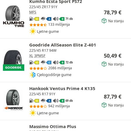
Kumho Ecsta Sport PS72
225/45 ZR17 91Y
78,79
€
MFS
71 db
C
A
B
Na stanju
133 mišljenja
Ljetne gume
Goodride AllSeason Elite Z-401
225/45 R17 94W
50,49
€
XL
3PMSF
72 db
C
C
B
Na stanju
2086 mišljenja
Cjelogodišnje gume
Hankook Ventus Prime 4 K135
225/45 R17 91Y
87,79
€
69 db
C
A
B
Na stanju
942 mišljenja
Ljetne gume
Massimo Ottima Plus