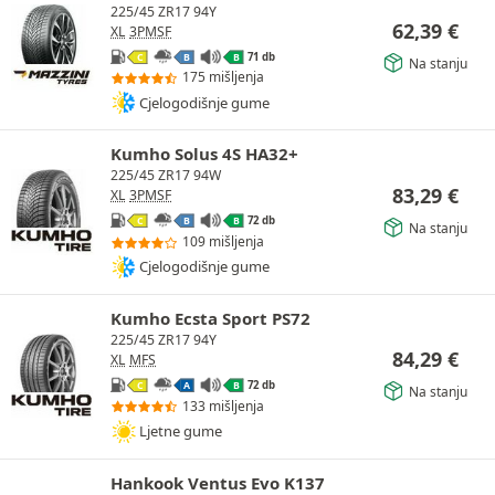
225/45 ZR17 94Y
62,39
€
XL
3PMSF
71 db
C
B
B
Na stanju
175 mišljenja
Cjelogodišnje gume
Kumho Solus 4S HA32+
225/45 ZR17 94W
83,29
€
XL
3PMSF
72 db
C
B
B
Na stanju
109 mišljenja
Cjelogodišnje gume
Kumho Ecsta Sport PS72
225/45 ZR17 94Y
84,29
€
XL
MFS
72 db
C
A
B
Na stanju
133 mišljenja
Ljetne gume
Hankook Ventus Evo K137