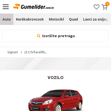
Auto
Kerékabroncsok
Motocikl
Quad
Lanci za snijeg
Izvršite pretragu
Signum
(Z-C/S/Facelift)...
VOZILO