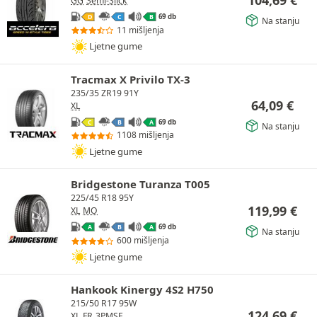
104,69
€
GG
Semi-Slick
69 db
D
C
B
Na stanju
11 mišljenja
Ljetne gume
Tracmax X Privilo TX-3
235/35 ZR19 91Y
64,09
€
XL
69 db
C
B
A
Na stanju
1108 mišljenja
Ljetne gume
Bridgestone Turanza T005
225/45 R18 95Y
119,99
€
XL
MO
69 db
A
B
A
Na stanju
600 mišljenja
Ljetne gume
Hankook Kinergy 4S2 H750
215/50 R17 95W
124,69
€
XL
FR
3PMSF