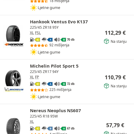
18 mišljenja
Ljetne gume
Hankook Ventus Evo K137
225/45 ZR18 95Y
112,29
€
XL
FSL
70 db
C
A
B
Na stanju
92 mišljenja
Ljetne gume
Michelin Pilot Sport 5
225/45 ZR17 94Y
110,79
€
XL
FP
72 db
C
A
B
Na stanju
225 mišljenja
Ljetne gume
Nereus Neoplus NS607
225/45 R18 95W
XL
57,79
€
67 db
C
B
A
Na stanju