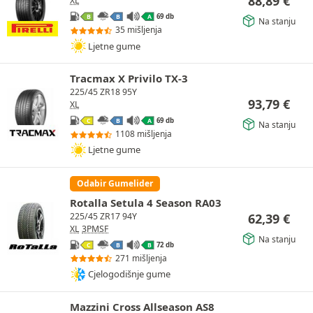
88,89
€
XL
69 db
B
B
A
Na stanju
35 mišljenja
Ljetne gume
Tracmax X Privilo TX-3
225/45 ZR18 95Y
93,79
€
XL
69 db
C
B
A
Na stanju
1108 mišljenja
Ljetne gume
Odabir Gumelider
Rotalla Setula 4 Season RA03
62,39
€
225/45 ZR17 94Y
XL
3PMSF
Na stanju
72 db
C
B
B
271 mišljenja
Cjelogodišnje gume
Mazzini Cross Allseason AS8