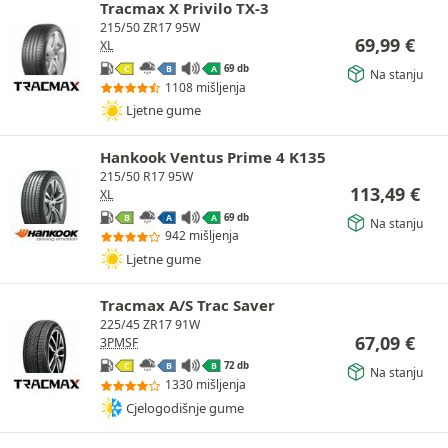
Tracmax X Privilo TX-3
215/50 ZR17 95W
69,99
€
XL
69 db
C
B
A
Na stanju
1108 mišljenja
Ljetne gume
Hankook Ventus Prime 4 K135
215/50 R17 95W
113,49
€
XL
69 db
B
A
A
Na stanju
942 mišljenja
Ljetne gume
Tracmax A/S Trac Saver
225/45 ZR17 91W
67,09
€
3PMSF
72 db
C
B
B
Na stanju
1330 mišljenja
Cjelogodišnje gume