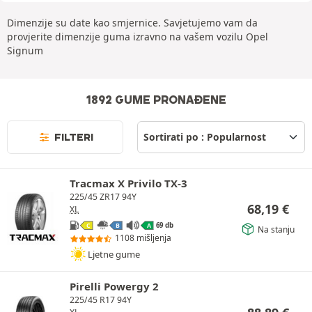
Dimenzije su date kao smjernice. Savjetujemo vam da
provjerite dimenzije guma izravno na vašem vozilu Opel
Signum
1892 GUME PRONAĐENE
FILTERI
Tracmax X Privilo TX-3
225/45 ZR17 94Y
68,19
€
XL
69 db
C
B
A
Na stanju
1108 mišljenja
Ljetne gume
Pirelli Powergy 2
225/45 R17 94Y