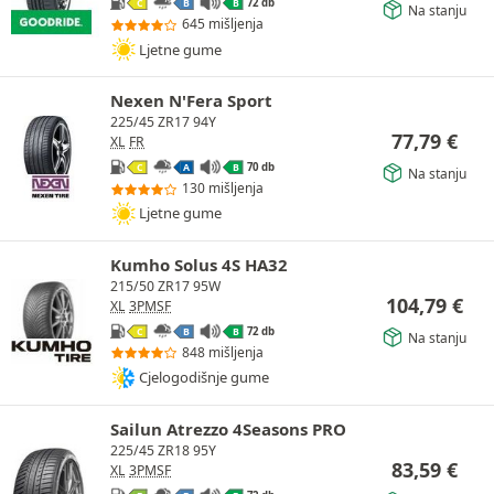
72 db
C
B
B
Na stanju
645 mišljenja
Ljetne gume
Nexen N'Fera Sport
225/45 ZR17 94Y
77,79
€
XL
FR
70 db
C
A
B
Na stanju
130 mišljenja
Ljetne gume
Kumho Solus 4S HA32
215/50 ZR17 95W
104,79
€
XL
3PMSF
72 db
C
B
B
Na stanju
848 mišljenja
Cjelogodišnje gume
Sailun Atrezzo 4Seasons PRO
225/45 ZR18 95Y
83,59
€
XL
3PMSF