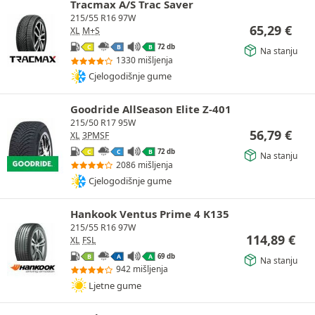
Tracmax A/S Trac Saver
215/55 R16 97W
65,29
€
XL
M+S
72 db
C
B
B
Na stanju
1330 mišljenja
Cjelogodišnje gume
Goodride AllSeason Elite Z-401
215/50 R17 95W
56,79
€
XL
3PMSF
72 db
C
C
B
Na stanju
2086 mišljenja
Cjelogodišnje gume
Hankook Ventus Prime 4 K135
215/55 R16 97W
114,89
€
XL
FSL
69 db
B
A
A
Na stanju
942 mišljenja
Ljetne gume