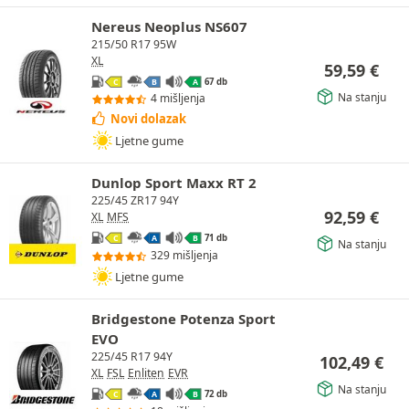
Nereus Neoplus NS607
215/50 R17 95W
XL
59,59
€
67 db
C
B
A
Na stanju
4 mišljenja
Novi dolazak
Ljetne gume
Dunlop Sport Maxx RT 2
225/45 ZR17 94Y
92,59
€
XL
MFS
71 db
C
A
B
Na stanju
329 mišljenja
Ljetne gume
Bridgestone Potenza Sport
EVO
225/45 R17 94Y
102,49
€
XL
FSL
Enliten
EVR
Na stanju
72 db
C
A
B