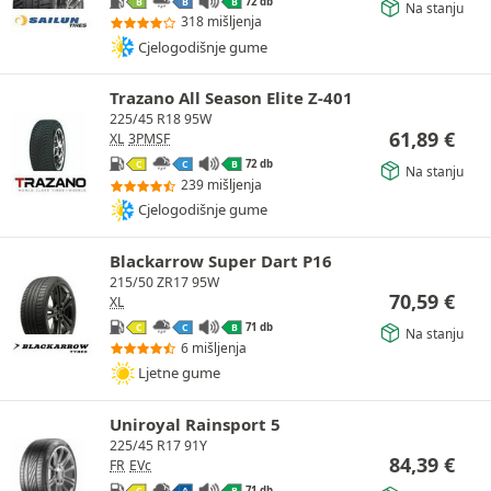
72 db
B
B
B
Na stanju
318 mišljenja
Cjelogodišnje gume
Trazano All Season Elite Z-401
225/45 R18 95W
61,89
€
XL
3PMSF
72 db
C
C
B
Na stanju
239 mišljenja
Cjelogodišnje gume
Blackarrow Super Dart P16
215/50 ZR17 95W
70,59
€
XL
71 db
C
C
B
Na stanju
6 mišljenja
Ljetne gume
Uniroyal Rainsport 5
225/45 R17 91Y
84,39
€
FR
EVc
71 db
C
A
B