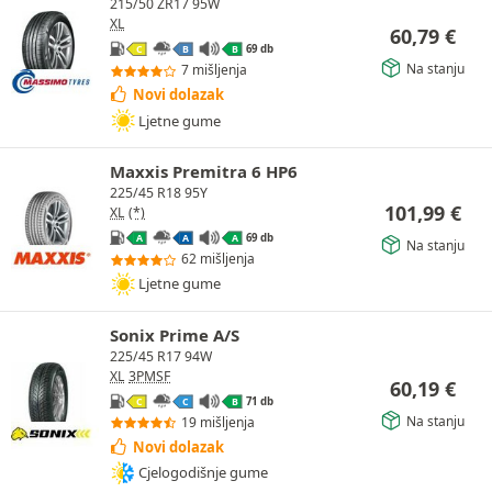
215/50 ZR17 95W
XL
60,79
€
69 db
C
B
B
Na stanju
7 mišljenja
Novi dolazak
Ljetne gume
Maxxis Premitra 6 HP6
225/45 R18 95Y
101,99
€
XL
(*)
69 db
A
A
A
Na stanju
62 mišljenja
Ljetne gume
Sonix Prime A/S
225/45 R17 94W
XL
3PMSF
60,19
€
71 db
C
C
B
Na stanju
19 mišljenja
Novi dolazak
Cjelogodišnje gume