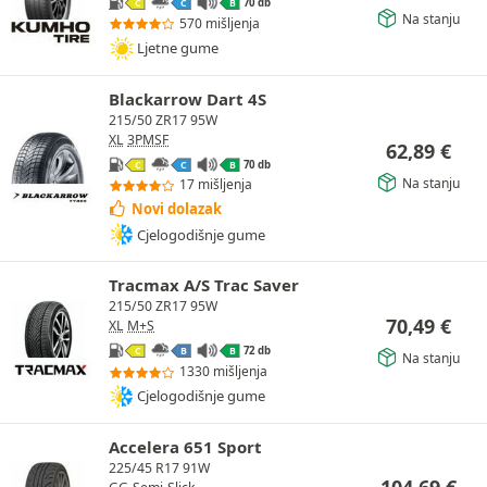
70 db
C
C
B
Na stanju
570 mišljenja
Ljetne gume
Blackarrow Dart 4S
215/50 ZR17 95W
XL
3PMSF
62,89
€
70 db
C
C
B
Na stanju
17 mišljenja
Novi dolazak
Cjelogodišnje gume
Tracmax A/S Trac Saver
215/50 ZR17 95W
70,49
€
XL
M+S
72 db
C
B
B
Na stanju
1330 mišljenja
Cjelogodišnje gume
Accelera 651 Sport
225/45 R17 91W