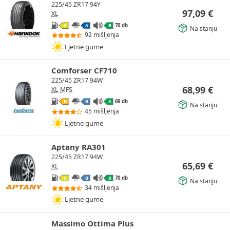
225/45 ZR17 94Y
97,09
€
XL
70 db
C
A
B
Na stanju
92 mišljenja
Ljetne gume
Comforser CF710
225/45 ZR17 94W
68,99
€
XL
MFS
69 db
D
B
A
Na stanju
45 mišljenja
Ljetne gume
Aptany RA301
225/45 ZR17 94W
65,69
€
XL
70 db
C
B
B
Na stanju
34 mišljenja
Ljetne gume
Massimo Ottima Plus