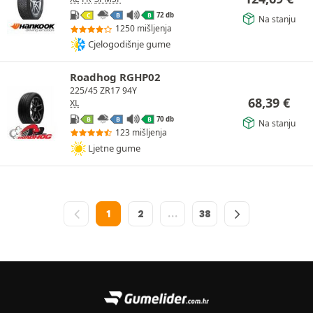
72 db
C
B
B
Na stanju
1250 mišljenja
Cjelogodišnje gume
Roadhog RGHP02
225/45 ZR17 94Y
68,39
€
XL
70 db
B
B
B
Na stanju
123 mišljenja
Ljetne gume
1
2
…
38