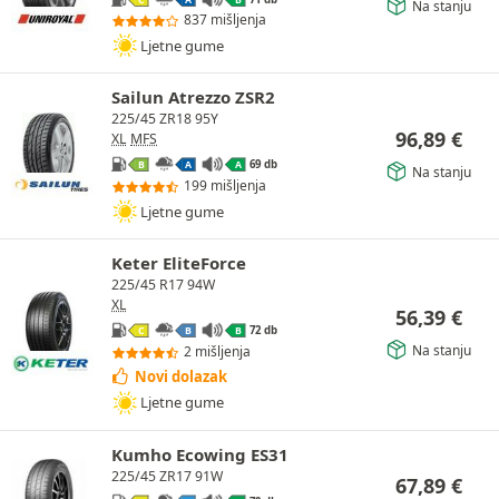
Na stanju
837 mišljenja
Ljetne gume
Sailun Atrezzo ZSR2
225/45 ZR18 95Y
96,89
€
XL
MFS
69 db
B
A
A
Na stanju
199 mišljenja
Ljetne gume
Keter EliteForce
225/45 R17 94W
XL
56,39
€
72 db
C
B
B
Na stanju
2 mišljenja
Novi dolazak
Ljetne gume
Kumho Ecowing ES31
225/45 ZR17 91W
67,89
€