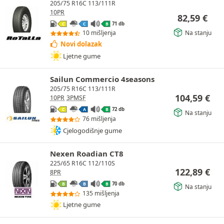
205/75 R16C 113/111R
10PR
82,59
€
71 db
C
C
B
Na stanju
10 mišljenja
Novi dolazak
Ljetne gume
Sailun Commercio 4seasons
205/75 R16C 113/111R
104,59
€
10PR
3PMSF
72 db
C
A
B
Na stanju
76 mišljenja
Cjelogodišnje gume
Nexen Roadian CT8
225/65 R16C 112/110S
122,89
€
8PR
70 db
B
B
B
Na stanju
135 mišljenja
Ljetne gume