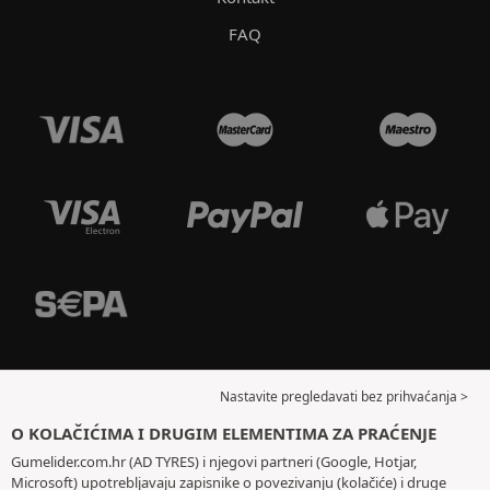
FAQ
Nastavite pregledavati bez prihvaćanja >
O KOLAČIĆIMA I DRUGIM ELEMENTIMA ZA PRAĆENJE
Gumelider.com.hr (AD TYRES) i njegovi partneri (Google, Hotjar,
Microsoft) upotrebljavaju zapisnike o povezivanju (kolačiće) i druge