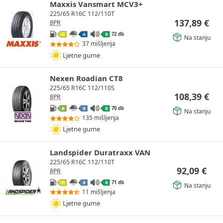
Maxxis Vansmart MCV3+
225/65 R16C 112/110T
137,89
€
8PR
72 db
C
A
B
Na stanju
37 mišljenja
Ljetne gume
Nexen Roadian CT8
225/65 R16C 112/110S
108,39
€
8PR
70 db
B
B
B
Na stanju
135 mišljenja
Ljetne gume
Landspider Duratraxx VAN
225/65 R16C 112/110T
92,09
€
8PR
71 db
C
B
B
Na stanju
11 mišljenja
Ljetne gume