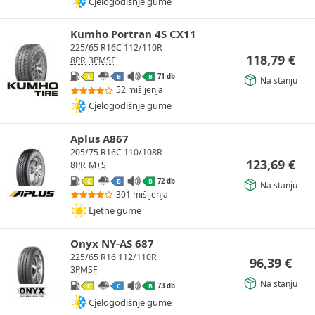
Cjelogodišnje gume
Kumho Portran 4S CX11
225/65 R16C 112/110R
118,79
€
8PR
3PMSF
71 db
C
B
B
Na stanju
52 mišljenja
Cjelogodišnje gume
Aplus A867
205/75 R16C 110/108R
123,69
€
8PR
M+S
72 db
C
B
B
Na stanju
301 mišljenja
Ljetne gume
Onyx NY-AS 687
225/65 R16 112/110R
96,39
€
3PMSF
Na stanju
73 db
C
C
B
Cjelogodišnje gume