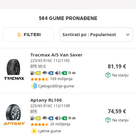
584 GUME PRONAĐENE
FILTERI
Tracmax A/S Van Saver
225/65 R16C 112/110S
81,19
€
8PR
M+S
72 db
C
B
B
Na stanju
169 mišljenja
Cjelogodišnje gume
Aptany RL106
225/65 R16C 112/110R
74,59
€
8PR
70 db
C
B
B
Na stanju
26 mišljenja
Ljetne gume