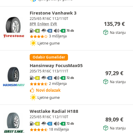
Firestone Vanhawk 3
225/65 R16C 112/110T
135,79
€
8PR
Enliten
EVR
70 db
B
B
B
Na stanju
3 mišljenja
Ljetne gume
Odabir Gumelider
Hansinway FocusMax05
205/75 R16C 113/111T
97,29
€
72 db
C
B
B
Na stanju
2 mišljenja
Novi dolazak
Ljetne gume
Westlake Radial H188
225/65 R16C 112/110T
89,09
€
72 db
C
C
B
Na stanju
18 mišljenja