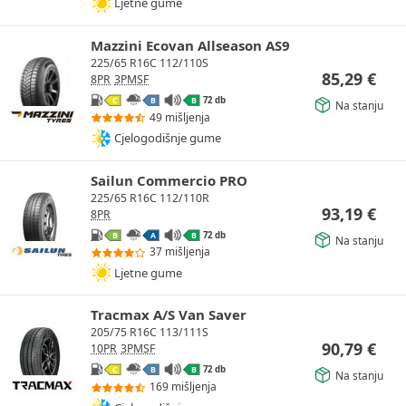
Ljetne gume
Mazzini Ecovan Allseason AS9
225/65 R16C 112/110S
85,29
€
8PR
3PMSF
72 db
C
B
B
Na stanju
49 mišljenja
Cjelogodišnje gume
Sailun Commercio PRO
225/65 R16C 112/110R
93,19
€
8PR
72 db
B
A
B
Na stanju
37 mišljenja
Ljetne gume
Tracmax A/S Van Saver
205/75 R16C 113/111S
90,79
€
10PR
3PMSF
72 db
C
B
B
Na stanju
169 mišljenja