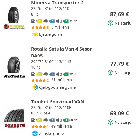
Minerva Transporter 2
225/65 R16C 112/110T
87,69
€
8PR
71 db
C
C
B
Na stanju
5 mišljenja
Ljetne gume
Rotalla Setula Van 4 Seson
RA05
205/75 R16C 113/111S
77,79
€
10PR
Na stanju
72 db
C
B
B
21 mišljenja
Cjelogodišnje gume
Tomket Snowroad VAN
225/65 R16C 112/110R
69,09
€
8PR
3PMSF
68 db
C
B
A
Na stanju
49 mišljenja
Zimske gume