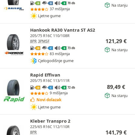
70 db
B
B
B
Na stanju
37 mišljenja
Ljetne gume
Hankook RA30 Vantra ST AS2
205/75 R16C 110/108R
121,29
€
8PR
3PMSF
73 db
D
C
B
Na stanju
83 mišljenja
Cjelogodišnje gume
Rapid Effivan
205/75 R16C 113/111R
89,49
€
72 db
D
C
B
9 mišljenja
Na stanju
Novi dolazak
Ljetne gume
Kleber Transpro 2
225/65 R16C 112/110R
141,79
€
8PR