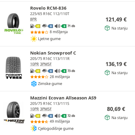
Rovelo RCM-836
225/65 R16C 112/110T
121,49
€
8PR
71 db
C
B
B
Na stanju
8 mišljenja
Ljetne gume
Nokian Snowproof C
205/75 R16C 113/111R
136,19
€
10PR
3PMSF
73 db
C
B
B
Na stanju
28 mišljenja
Zimske gume
Mazzini Ecovan Allseason AS9
205/75 R16C 113/111S
80,69
€
10PR
3PMSF
72 db
C
B
B
Na stanju
49 mišljenja
Cjelogodišnje gume