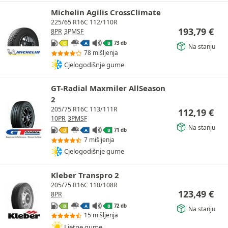
Michelin Agilis CrossClimate
225/65 R16C 112/110R
193,79
€
8PR
3PMSF
73 db
C
A
B
Na stanju
78 mišljenja
Cjelogodišnje gume
GT-Radial Maxmiler AllSeason
2
205/75 R16C 113/111R
112,19
€
10PR
3PMSF
Na stanju
71 db
D
A
B
7 mišljenja
Cjelogodišnje gume
Kleber Transpro 2
205/75 R16C 110/108R
123,49
€
8PR
72 db
B
A
B
Na stanju
15 mišljenja
Ljetne gume