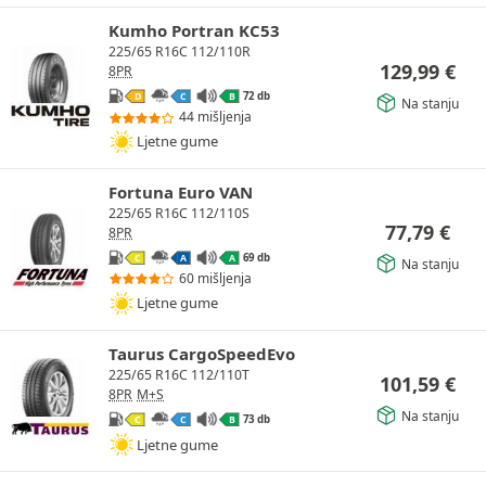
Kumho Portran KC53
225/65 R16C 112/110R
129,99
€
8PR
72 db
D
C
B
Na stanju
44 mišljenja
Ljetne gume
Fortuna Euro VAN
225/65 R16C 112/110S
77,79
€
8PR
69 db
C
A
A
Na stanju
60 mišljenja
Ljetne gume
Taurus CargoSpeedEvo
225/65 R16C 112/110T
101,59
€
8PR
M+S
Na stanju
73 db
C
C
B
Ljetne gume