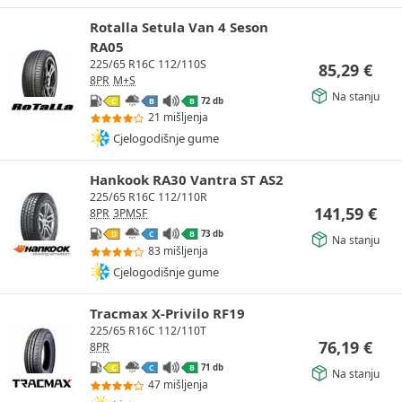
Rotalla Setula Van 4 Seson
RA05
225/65 R16C 112/110S
85,29
€
8PR
M+S
Na stanju
72 db
C
B
B
21 mišljenja
Cjelogodišnje gume
Hankook RA30 Vantra ST AS2
225/65 R16C 112/110R
141,59
€
8PR
3PMSF
73 db
D
C
B
Na stanju
83 mišljenja
Cjelogodišnje gume
Tracmax X-Privilo RF19
225/65 R16C 112/110T
76,19
€
8PR
71 db
C
C
B
Na stanju
47 mišljenja