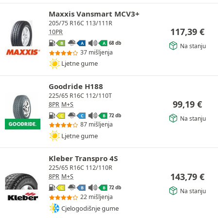
Maxxis Vansmart MCV3+
205/75 R16C 113/111R
117,39
€
10PR
68 db
B
A
A
Na stanju
37 mišljenja
Ljetne gume
Goodride H188
225/65 R16C 112/110T
99,19
€
8PR
M+S
72 db
C
C
B
Na stanju
87 mišljenja
Ljetne gume
Kleber Transpro 4S
225/65 R16C 112/110R
143,79
€
8PR
M+S
72 db
C
B
B
Na stanju
22 mišljenja
Cjelogodišnje gume