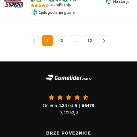
Na stanju
48 mišljenja
Cjelogodišnje gume
1
2
…
12
Ocjena
4.84
od
5
|
66473
recenzija
BRZE POVEZNICE