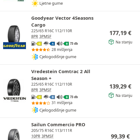
Ljetne gume
Goodyear Vector 4Seasons
Cargo
225/65 R16C 112/110R
177,19
€
8PR
3PMSF
Na stanju
73 db
C
A
B
28 mišljenja
Cjelogodišnje gume
Vredestein Comtrac 2 All
Season +
225/65 R16C 112/110R
139,29
€
8PR
3PMSF
Na stanju
73 db
C
B
B
31 mišljenja
Cjelogodišnje gume
Sailun Commercio PRO
205/75 R16C 113/111R
99,39
€
10PR
3PMSF