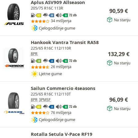
Aplus ASV909 Allseason
205/75 R16C 113R
90,59
€
72 db
C
B
B
Na stanju
34 mišljenja
Cjelogodišnje gume
Hankook Vantra Transit RA58
225/65 R16C 112/110R
132,29
€
8PR
72 db
B
A
B
Na stanju
26 mišljenja
Ljetne gume
Sailun Commercio 4seasons
225/65 R16C 112/110T
96,09
€
8PR
3PMSF
72 db
C
A
B
Na stanju
76 mišljenja
Cjelogodišnje gume
Rotalla Setula V-Pace RF19