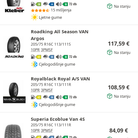
72 db
B
A
B
Na stanju
15 mišljenja
Ljetne gume
Roadking All Season VAN
Argos
117,59
€
205/75 R16C 113/111S
10PR
3PMSF
Na stanju
72 db
C
B
B
Cjelogodišnje gume
Royalblack Royal A/S VAN
205/75 R16C 113/111R
108,59
€
10PR
3PMSF
Na stanju
72 db
C
B
B
Cjelogodišnje gume
Superia Ecoblue Van 4S
205/75 R16C 113/111R
84,09
€
10PR
3PMSF
73 db
C
B
B