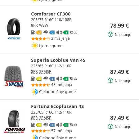
Comforser CF300
205/75 R16C 110/108R
78,99
€
8PR
WSW
72 db
D
C
B
Na stanju
2 mišljenja
Ljetne gume
Superia Ecoblue Van 4S
225/65 R16C 112/110R
87,49
€
8PR
3PMSF
73 db
C
B
B
Na stanju
48 mišljenja
Cjelogodišnje gume
Fortuna Ecoplusvan 4S
225/65 R16C 112/110R
87,49
€
8PR
3PMSF
73 db
C
B
B
Na stanju
57 mišljenja
Cjelogodišnje gume