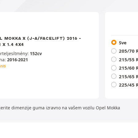
L MOKKA X (J-A/FACELIFT) 2016 -
Sve
 X 1.4 4X4
205/70 
rteljesítmény:
152cv
215/55 
na:
2016-2021
niti
215/60 
215/65 
225/45 
jerite dimenzije guma izravno na vašem vozilu Opel Mokka