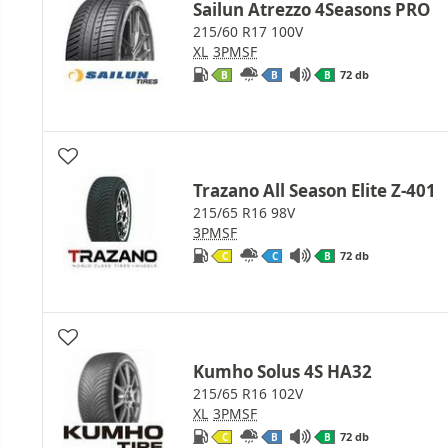
Sailun Atrezzo 4Seasons PRO
215/60 R17 100V
XL
3PMSF
72 db
B
B
B
Trazano All Season Elite Z-401
215/65 R16 98V
3PMSF
72 db
C
C
B
Kumho Solus 4S HA32
215/65 R16 102V
XL
3PMSF
72 db
C
B
B