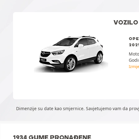
VOZILO
OPE
2021
Moto
Godi
Izmije
Dimenzije su date kao smjernice. Savjetujemo vam da prov
1934 GUME PRONAĐENE