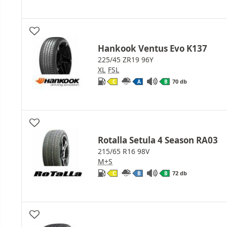
Hankook Ventus Evo K137
225/45 ZR19 96Y
XL
FSL
70 db
C
A
B
Rotalla Setula 4 Season RA03
215/65 R16 98V
M+S
72 db
C
B
B