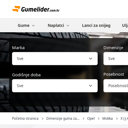
Gume
Naplatci
Lanci za snijeg
Ulj
Marka
Dimenzije
Sve
Posebnost
Godišnje doba
Posebnost
Početna stranica
Dimenzije guma za...
Opel
Mokka
X (J-