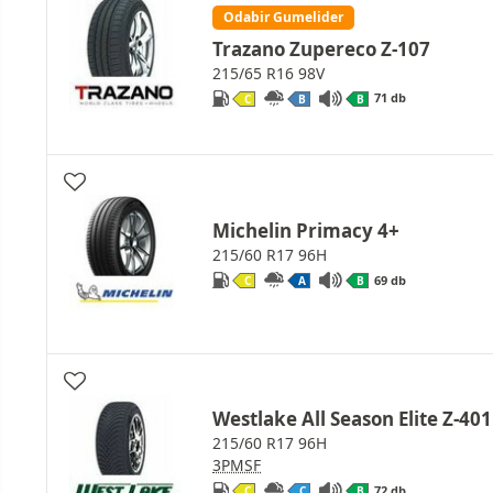
Odabir Gumelider
Trazano Zupereco Z-107
215/65 R16 98V
71 db
C
B
B
Michelin Primacy 4+
215/60 R17 96H
69 db
C
A
B
Westlake All Season Elite Z-401
215/60 R17 96H
3PMSF
72 db
C
C
B