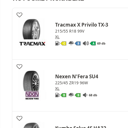
Tracmax X Privilo TX-3
215/55 R18 99V
XL
69 db
C
B
A
Nexen N'Fera SU4
225/45 ZR19 96W
XL
68 db
B
B