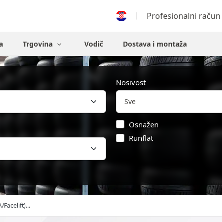
Profesionalni račun
a
Trgovina
Vodič
Dostava i montaža
Nosivost
Osnažen
Runflat
A/Facelift)...