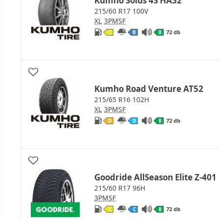
Kumho Solus 4S HA32
215/60 R17 100V
XL
3PMSF
72 db
C
B
B
Kumho Road Venture AT52
215/65 R16 102H
XL
3PMSF
72 db
D
D
B
Goodride AllSeason Elite Z-401
215/60 R17 96H
3PMSF
72 db
C
C
B