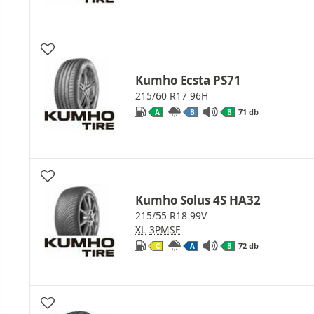
Kumho Ecsta PS71
215/60 R17 96H
71 db
A
B
B
Kumho Solus 4S HA32
215/55 R18 99V
XL
3PMSF
72 db
C
A
B