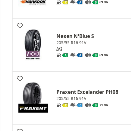
69 db
C
A
B
Nexen N'Blue S
205/55 R16 91V
AO
69 db
A
A
B
Praxent Excelander PH08
205/55 R16 91V
71 db
C
C
B