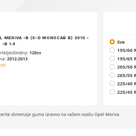
L MERIVA -B (S-D MONOCAB B) 2010 -
Sve
 -B 1.4
195/60 
rteljesítmény:
120cv
195/65 
na:
2012-2013
niti
205/50 
205/55 
225/40 
225/45 
jerite dimenzije guma izravno na vašem vozilu Opel Meriva