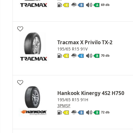
69 db
C
B
A
Tracmax X Privilo TX-2
195/65 R15 91V
70 db
C
C
B
Hankook Kinergy 4S2 H750
195/65 R15 91H
3PMSF
72 db
C
B
B