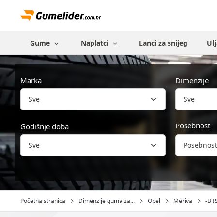
Gume
Naplatci
Lanci za snijeg
Ulj
Marka
Dimenzije
Sve
Posebnost
Godišnje doba
Posebnost
Početna stranica
Dimenzije guma za...
Opel
Meriva
-B (