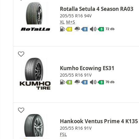
Rotalla Setula 4 Season RA03
205/55 R16 94V
XL
M+S
72 db
C
B
B
Kumho Ecowing ES31
205/55 R16 91V
70 db
B
B
B
Hankook Ventus Prime 4 K135
205/55 R16 91V
FSL