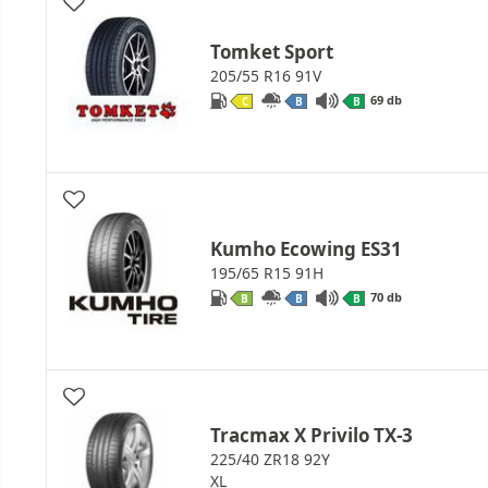
Tomket Sport
205/55 R16 91V
69 db
C
B
B
Kumho Ecowing ES31
195/65 R15 91H
70 db
B
B
B
Tracmax X Privilo TX-3
225/40 ZR18 92Y
XL