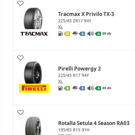
Tracmax X Privilo TX-3
225/45 ZR17 94Y
XL
69 db
C
B
A
Pirelli Powergy 2
225/45 R17 94Y
XL
69 db
B
B
A
Rotalla Setula 4 Season RA03
195/65 R15 91H