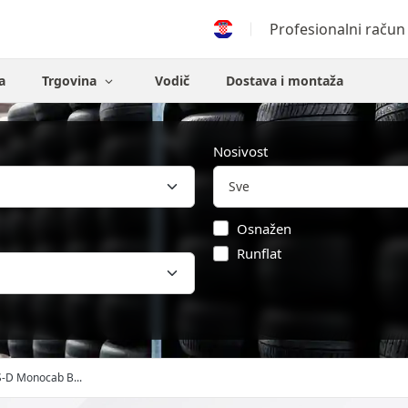
Profesionalni račun
a
Trgovina
Vodič
Dostava i montaža
Nosivost
Osnažen
Runflat
S-D Monocab B...