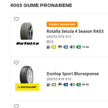
4003 GUME PRONAĐENE
Odabir Gumelider
Rotalla Setula 4 Season RA03
205/55 R16 91V
M+S
72 db
C
B
B
Dunlop Sport Bluresponse
205/55 R16 91V
68 db
B
A
A