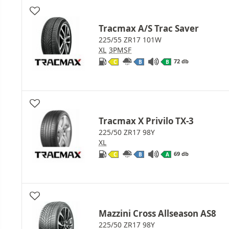
Tracmax A/S Trac Saver
225/55 ZR17 101W
XL
3PMSF
72 db
C
B
B
Tracmax X Privilo TX-3
225/50 ZR17 98Y
XL
69 db
C
B
A
Mazzini Cross Allseason AS8
225/50 ZR17 98Y