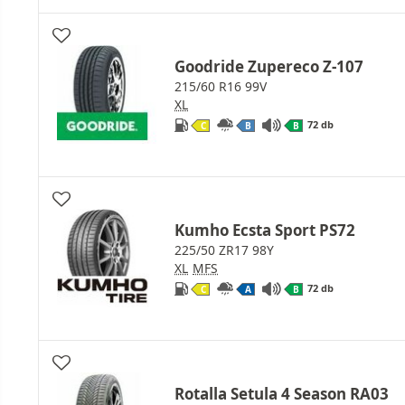
Goodride Zupereco Z-107
215/60 R16 99V
XL
72 db
C
B
B
Kumho Ecsta Sport PS72
225/50 ZR17 98Y
XL
MFS
72 db
C
A
B
Rotalla Setula 4 Season RA03