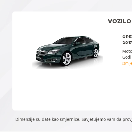
VOZILO
OPE
2017
Moto
Godi
Izmije
Dimenzije su date kao smjernice. Savjetujemo vam da provj