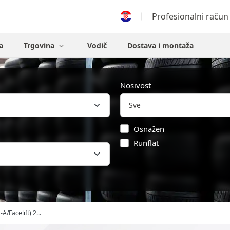
Profesionalni račun
a
Trgovina
Vodič
Dostava i montaža
Nosivost
Osnažen
Runflat
-A/Facelift) 2...