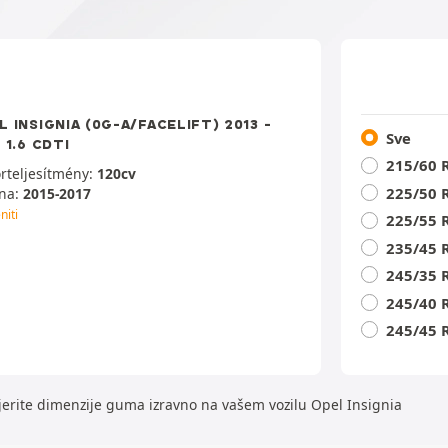
L INSIGNIA (0G-A/FACELIFT) 2013 -
Sve
 1.6 CDTI
215/60 
rteljesítmény:
120cv
225/50 
na:
2015-2017
niti
225/55 
235/45 
245/35 
245/40 
245/45 
erite dimenzije guma izravno na vašem vozilu Opel Insignia