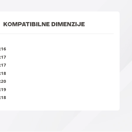
KOMPATIBILNE DIMENZIJE
R16
R17
R17
R18
R20
R19
R18