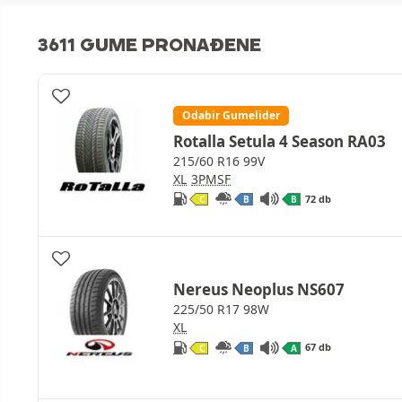
3611 GUME PRONAĐENE
Odabir Gumelider
Rotalla Setula 4 Season RA03
215/60 R16 99V
XL
3PMSF
72 db
C
B
B
Nereus Neoplus NS607
225/50 R17 98W
XL
67 db
C
B
A