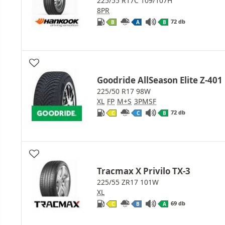
225/55 R17C 109/107H
8PR
72 db
B
A
B
Goodride AllSeason Elite Z-401
225/50 R17 98W
XL
FP
M+S
3PMSF
72 db
C
C
B
Tracmax X Privilo TX-3
225/55 ZR17 101W
XL
69 db
C
B
A