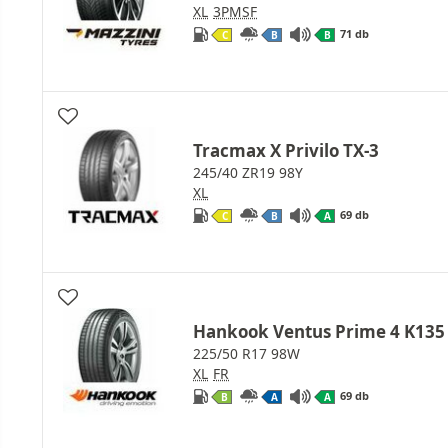
XL
3PMSF
71 db
C
B
B
Tracmax X Privilo TX-3
245/40 ZR19 98Y
XL
69 db
C
B
A
Hankook Ventus Prime 4 K135
225/50 R17 98W
XL
FR
69 db
B
A
A