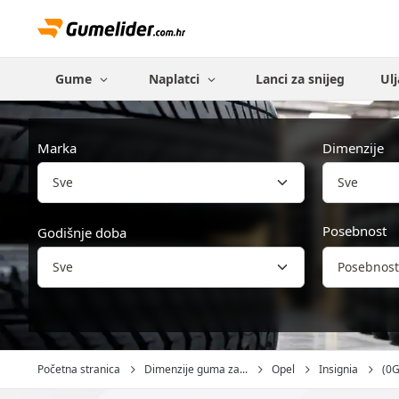
Gume
Naplatci
Lanci za snijeg
Ulj
Marka
Dimenzije
Sve
Posebnost
Godišnje doba
Posebnost
Početna stranica
Dimenzije guma za...
Opel
Insignia
(0G