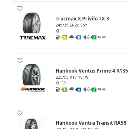
Tracmax X Privilo TX-3
245/35 ZR20 95Y
XL
69 db
C
B
A
Hankook Ventus Prime 4 K135
225/55 R17 101W
XL
FR
69 db
B
A
A
Hankook Vantra Transit RA58