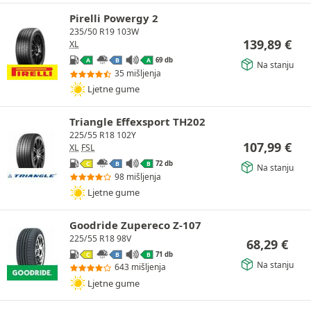
Pirelli Powergy 2
235/50 R19 103W
139,89
€
XL
69 db
A
B
A
Na stanju
35 mišljenja
Ljetne gume
Triangle Effexsport TH202
225/55 R18 102Y
107,99
€
XL
FSL
72 db
C
B
B
Na stanju
98 mišljenja
Ljetne gume
Goodride Zupereco Z-107
225/55 R18 98V
68,29
€
71 db
C
B
B
Na stanju
643 mišljenja
Ljetne gume