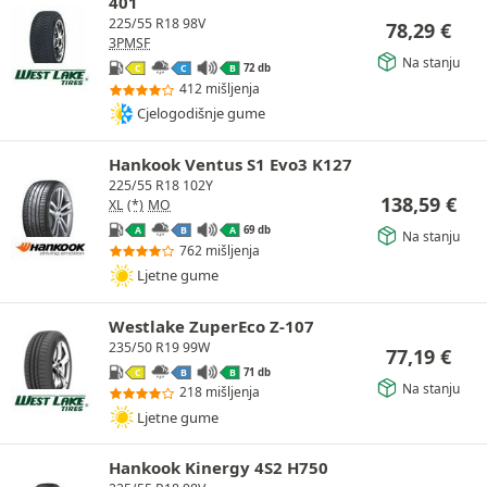
401
225/55 R18 98V
78,29
€
3PMSF
Na stanju
72 db
C
C
B
412 mišljenja
Cjelogodišnje gume
Hankook Ventus S1 Evo3 K127
225/55 R18 102Y
138,59
€
XL
(*)
MO
69 db
A
B
A
Na stanju
762 mišljenja
Ljetne gume
Westlake ZuperEco Z-107
235/50 R19 99W
77,19
€
71 db
C
B
B
Na stanju
218 mišljenja
Ljetne gume
Hankook Kinergy 4S2 H750