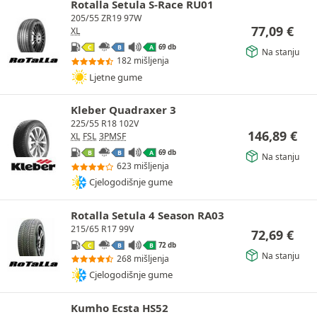
Rotalla Setula S-Race RU01
205/55 ZR19 97W
77,09
€
XL
69 db
C
B
A
Na stanju
182 mišljenja
Ljetne gume
Kleber Quadraxer 3
225/55 R18 102V
146,89
€
XL
FSL
3PMSF
69 db
B
B
A
Na stanju
623 mišljenja
Cjelogodišnje gume
Rotalla Setula 4 Season RA03
215/65 R17 99V
72,69
€
72 db
C
B
B
Na stanju
268 mišljenja
Cjelogodišnje gume
Kumho Ecsta HS52