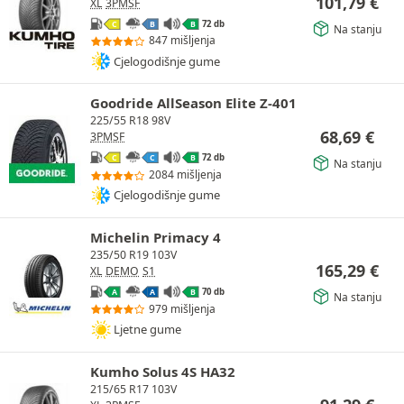
101,79
€
XL
3PMSF
72 db
C
B
B
Na stanju
847 mišljenja
Cjelogodišnje gume
Goodride AllSeason Elite Z-401
225/55 R18 98V
68,69
€
3PMSF
72 db
C
C
B
Na stanju
2084 mišljenja
Cjelogodišnje gume
Michelin Primacy 4
235/50 R19 103V
165,29
€
XL
DEMO
S1
70 db
A
A
B
Na stanju
979 mišljenja
Ljetne gume
Kumho Solus 4S HA32
215/65 R17 103V