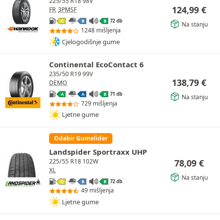
225/55 R18 98V
124,99
€
FR
3PMSF
72 db
C
B
B
Na stanju
1248 mišljenja
Cjelogodišnje gume
Continental EcoContact 6
235/50 R19 99V
138,79
€
DEMO
71 db
A
A
B
Na stanju
729 mišljenja
Ljetne gume
Odabir Gumelider
Landspider Sportraxx UHP
78,09
€
225/55 R18 102W
XL
Na stanju
72 db
C
B
B
49 mišljenja
Ljetne gume