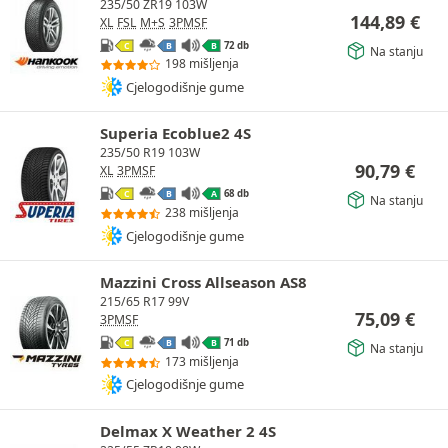
235/50 ZR19 103W
144,89
€
XL
FSL
M+S
3PMSF
72 db
C
B
B
Na stanju
198 mišljenja
Cjelogodišnje gume
Superia Ecoblue2 4S
235/50 R19 103W
90,79
€
XL
3PMSF
68 db
C
B
A
Na stanju
238 mišljenja
Cjelogodišnje gume
Mazzini Cross Allseason AS8
215/65 R17 99V
75,09
€
3PMSF
71 db
C
B
B
Na stanju
173 mišljenja
Cjelogodišnje gume
Delmax X Weather 2 4S