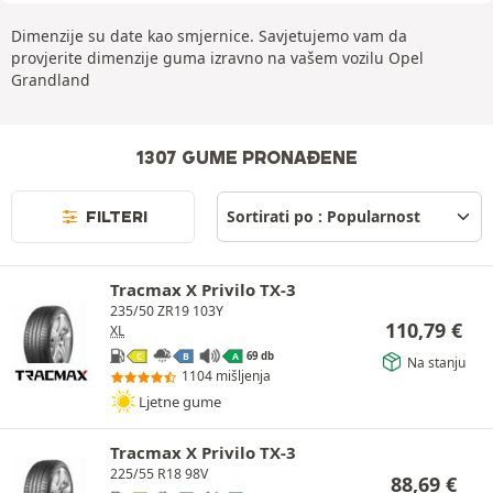
Dimenzije su date kao smjernice. Savjetujemo vam da
provjerite dimenzije guma izravno na vašem vozilu Opel
Grandland
1307 GUME PRONAĐENE
FILTERI
Tracmax X Privilo TX-3
235/50 ZR19 103Y
110,79
€
XL
69 db
C
B
A
Na stanju
1104 mišljenja
Ljetne gume
Tracmax X Privilo TX-3
225/55 R18 98V
88,69
€