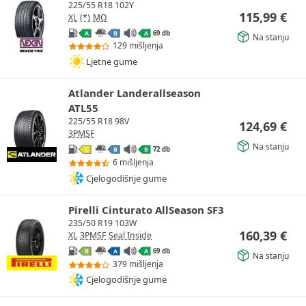
225/55 R18 102Y
115,99
€
XL
(*)
MO
69 db
A
B
A
Na stanju
129 mišljenja
Ljetne gume
Atlander Landerallseason
ATL55
225/55 R18 98V
124,69
€
3PMSF
Na stanju
72 db
C
B
B
6 mišljenja
Cjelogodišnje gume
Pirelli Cinturato AllSeason SF3
235/50 R19 103W
160,39
€
XL
3PMSF
Seal Inside
69 db
B
A
A
Na stanju
379 mišljenja
Cjelogodišnje gume