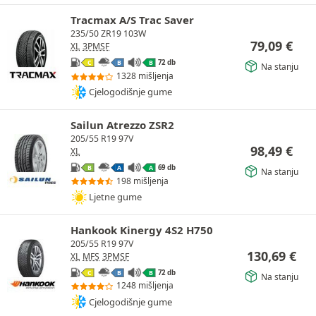
Tracmax A/S Trac Saver
235/50 ZR19 103W
79,09
€
XL
3PMSF
72 db
C
B
B
Na stanju
1328 mišljenja
Cjelogodišnje gume
Sailun Atrezzo ZSR2
205/55 R19 97V
98,49
€
XL
69 db
B
A
A
Na stanju
198 mišljenja
Ljetne gume
Hankook Kinergy 4S2 H750
205/55 R19 97V
130,69
€
XL
MFS
3PMSF
72 db
C
B
B
Na stanju
1248 mišljenja
Cjelogodišnje gume