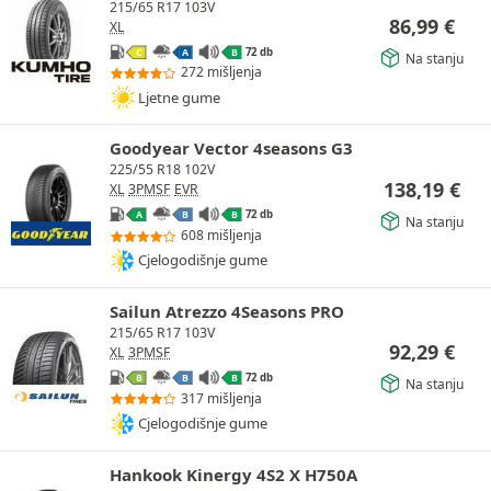
215/65 R17 103V
86,99
€
XL
72 db
C
A
B
Na stanju
272 mišljenja
Ljetne gume
Goodyear Vector 4seasons G3
225/55 R18 102V
138,19
€
XL
3PMSF
EVR
72 db
A
B
B
Na stanju
608 mišljenja
Cjelogodišnje gume
Sailun Atrezzo 4Seasons PRO
215/65 R17 103V
92,29
€
XL
3PMSF
72 db
B
B
B
Na stanju
317 mišljenja
Cjelogodišnje gume
Hankook Kinergy 4S2 X H750A