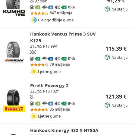
91,29
€
XL
3PMSF
72 db
B
B
B
Na stanju
847 mišljenja
Cjelogodišnje gume
Hankook Ventus Prime 3 SUV
K125
215/65 R17 99V
115,39
€
VW
Na stanju
67 db
A
A
A
79 mišljenja
Ljetne gume
Pirelli Powergy 2
225/55 R18 102Y
121,89
€
XL
69 db
B
B
A
Na stanju
35 mišljenja
Ljetne gume
Hankook Kinergy 4S2 X H750A