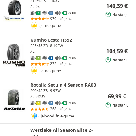
215/65 R17 103V
146,39
€
XL
S2
70 db
A
B
B
Na stanju
979 mišljenja
Ljetne gume
Kumho Ecsta HS52
225/55 ZR18 102W
104,59
€
XL
72 db
B
A
B
Na stanju
272 mišljenja
Ljetne gume
Rotalla Setula 4 Season RA03
205/55 ZR19 97W
69,99
€
XL
3PMSF
72 db
C
B
B
Na stanju
268 mišljenja
Cjelogodišnje gume
Westlake All Season Elite Z-