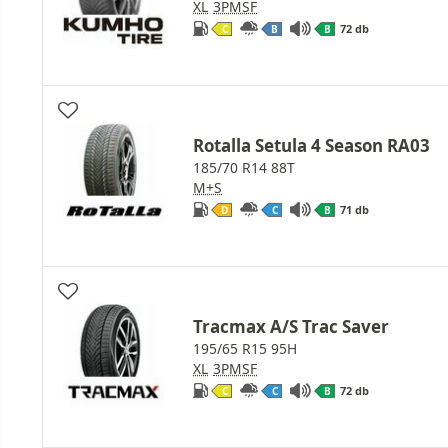
XL
3PMSF
72 db
C
B
B
Rotalla Setula 4 Season RA03
185/70 R14 88T
M+S
71 db
D
C
B
Tracmax A/S Trac Saver
195/65 R15 95H
XL
3PMSF
72 db
C
C
B