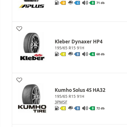
71 db
D
C
B
Kleber Dynaxer HP4
195/65 R15 91H
68 db
C
B
A
Kumho Solus 4S HA32
195/65 R15 91H
3PMSF
72 db
C
B
B