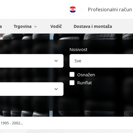
Profesionalni račun
a
Trgovina
Vodič
Dostava i montaža
Nosivost
Osnažen
Runflat
 1995 - 2002...