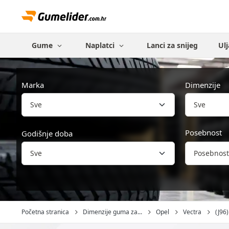
Gume
Naplatci
Lanci za snijeg
Ulj
Marka
Dimenzije
Sve
Posebnost
Godišnje doba
Posebnost
Početna stranica
Dimenzije guma za...
Opel
Vectra
(J96)