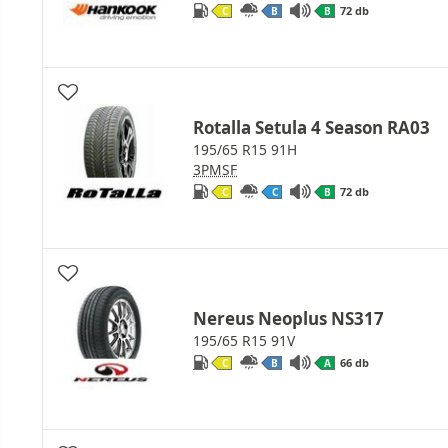
72 db
C
B
B
Rotalla Setula 4 Season RA03
195/65 R15 91H
3PMSF
72 db
C
C
B
Nereus Neoplus NS317
195/65 R15 91V
66 db
C
B
A