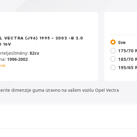
L VECTRA (J96) 1995 - 2002 -B 2.0
Sve
I 16V
175/70 
rteljesítmény:
82cv
185/70 
na:
1996-2002
niti
195/65 
erite dimenzije guma izravno na vašem vozilu Opel Vectra