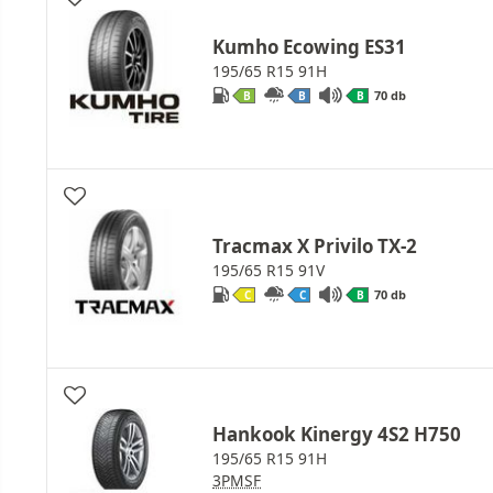
Kumho Ecowing ES31
195/65 R15 91H
70 db
B
B
B
Tracmax X Privilo TX-2
195/65 R15 91V
70 db
C
C
B
Hankook Kinergy 4S2 H750
195/65 R15 91H
3PMSF