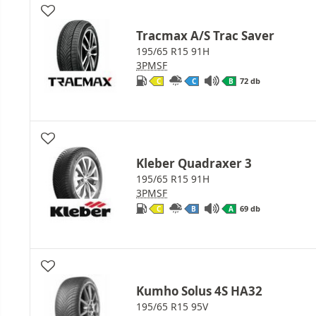
Tracmax A/S Trac Saver
195/65 R15 91H
3PMSF
72 db
C
C
B
Kleber Quadraxer 3
195/65 R15 91H
3PMSF
69 db
C
B
A
Kumho Solus 4S HA32
195/65 R15 95V