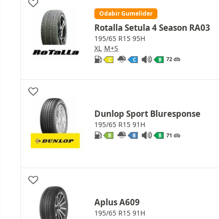
Odabir Gumelider
Rotalla Setula 4 Season RA03
195/65 R15 95H
XL
M+S
72 db
C
C
B
Dunlop Sport Bluresponse
195/65 R15 91H
71 db
B
B
B
Aplus A609
195/65 R15 91H