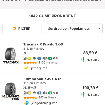
1442 GUME PRONAĐENE
FILTERI
Tracmax X Privilo TX-3
215/55 R18 99V
83,59
€
XL
69 db
C
B
A
Na stanju
1106 mišljenja
Ljetne gume
Kumho Solus 4S HA32
215/60 R17 100V
100,39
€
XL
3PMSF
72 db
C
B
B
Na stanju
847 mišljenja
Cjelogodišnje gume