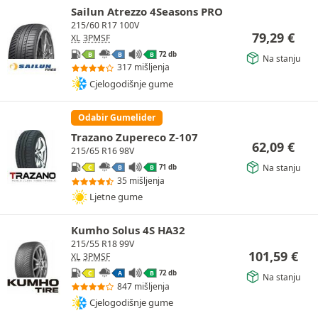
Sailun Atrezzo 4Seasons PRO
215/60 R17 100V
79,29
€
XL
3PMSF
72 db
B
B
B
Na stanju
317 mišljenja
Cjelogodišnje gume
Odabir Gumelider
Trazano Zupereco Z-107
62,09
€
215/65 R16 98V
Na stanju
71 db
C
B
B
35 mišljenja
Ljetne gume
Kumho Solus 4S HA32
215/55 R18 99V
101,59
€
XL
3PMSF
72 db
C
A
B
Na stanju
847 mišljenja
Cjelogodišnje gume