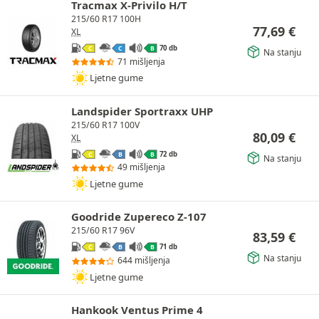
Tracmax X-Privilo H/T
215/60 R17 100H
77,69
€
XL
70 db
C
C
B
Na stanju
71 mišljenja
Ljetne gume
Landspider Sportraxx UHP
215/60 R17 100V
80,09
€
XL
72 db
C
B
B
Na stanju
49 mišljenja
Ljetne gume
Goodride Zupereco Z-107
215/60 R17 96V
83,59
€
71 db
C
B
B
Na stanju
644 mišljenja
Ljetne gume
Hankook Ventus Prime 4