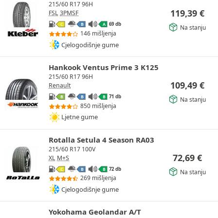
215/60 R17 96H
119,39
€
FSL
3PMSF
69 db
C
B
A
Na stanju
146 mišljenja
Cjelogodišnje gume
Hankook Ventus Prime 3 K125
215/60 R17 96H
109,49
€
Renault
71 db
B
B
B
Na stanju
850 mišljenja
Ljetne gume
Rotalla Setula 4 Season RA03
215/60 R17 100V
72,69
€
XL
M+S
72 db
C
B
B
Na stanju
269 mišljenja
Cjelogodišnje gume
Yokohama Geolandar A/T