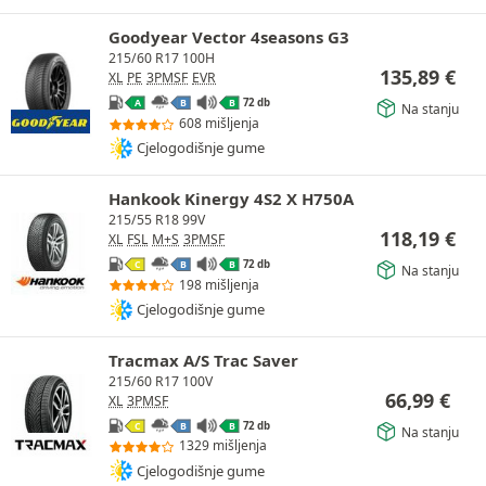
Goodyear Vector 4seasons G3
215/60 R17 100H
135,89
€
XL
PE
3PMSF
EVR
72 db
A
B
B
Na stanju
608 mišljenja
Cjelogodišnje gume
Hankook Kinergy 4S2 X H750A
215/55 R18 99V
118,19
€
XL
FSL
M+S
3PMSF
72 db
C
B
B
Na stanju
198 mišljenja
Cjelogodišnje gume
Tracmax A/S Trac Saver
215/60 R17 100V
66,99
€
XL
3PMSF
72 db
C
B
B
Na stanju
1329 mišljenja
Cjelogodišnje gume