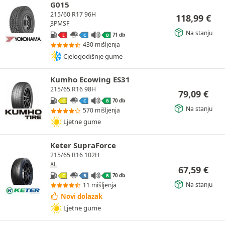
G015
215/60 R17 96H
118,99
€
3PMSF
Na stanju
71 db
E
C
B
430 mišljenja
Cjelogodišnje gume
Kumho Ecowing ES31
215/65 R16 98H
79,09
€
70 db
C
C
B
Na stanju
570 mišljenja
Ljetne gume
Keter SupraForce
215/65 R16 102H
XL
67,59
€
70 db
C
B
B
Na stanju
11 mišljenja
Novi dolazak
Ljetne gume