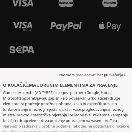
Nastavite pregledavati bez prihvaćanja >
O KOLAČIĆIMA I DRUGIM ELEMENTIMA ZA PRAĆENJE
Gumelider.com.hr (AD TYRES) i njegovi partneri (Google, Hotjar,
Microsoft) upotrebljavaju zapisnike o povezivanju (kolačiće) i druge
elemente za praćenje (mrežna pohrana) kako bi zajamčili pravilno
funkcioniranje mrežnog mjesta, olakšali vaše pregledavanje mrežnog
mjesta, provodili statistička mjerenja i prilagođavali reklamne kampanje.
Kolačići i drugi elementi za praćenje pohranjeni na vašem uređaju
vjerojatno sadržavaju osobne podatke. Također, ne postavljamo nikakve
kolačiće ili druge elemente za praćenje bez vašeg besplatnog i