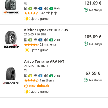
121,69
€
XL
69 db
B
A
A
Na stanju
942 mišljenja
Ljetne gume
Kleber Dynaxer HP5 SUV
215/65 R16 98H
105,09
€
71 db
B
A
B
Na stanju
22 mišljenja
Ljetne gume
Arivo Terrano ARV H/T
215/65 R16 102H
XL
67,59
€
71 db
C
C
B
Na stanju
1 mišljenja
Novi dolazak
Ljetne gume