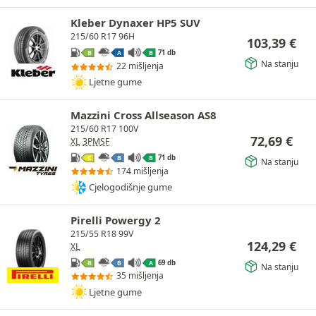
Kleber Dynaxer HP5 SUV
215/60 R17 96H
103,39
€
71 db
B
A
B
Na stanju
22 mišljenja
Ljetne gume
Mazzini Cross Allseason AS8
215/60 R17 100V
72,69
€
XL
3PMSF
71 db
C
B
B
Na stanju
174 mišljenja
Cjelogodišnje gume
Pirelli Powergy 2
215/55 R18 99V
124,29
€
XL
69 db
B
B
A
Na stanju
35 mišljenja
Ljetne gume