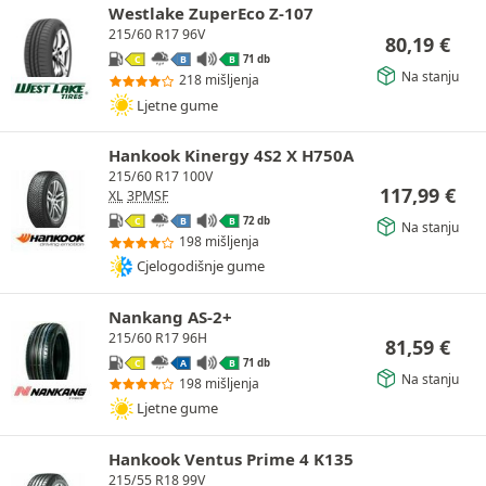
Westlake ZuperEco Z-107
215/60 R17 96V
80,19
€
71 db
C
B
B
Na stanju
218 mišljenja
Ljetne gume
Hankook Kinergy 4S2 X H750A
215/60 R17 100V
117,99
€
XL
3PMSF
72 db
C
B
B
Na stanju
198 mišljenja
Cjelogodišnje gume
Nankang AS-2+
215/60 R17 96H
81,59
€
71 db
C
A
B
Na stanju
198 mišljenja
Ljetne gume
Hankook Ventus Prime 4 K135
215/55 R18 99V