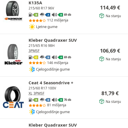
K135A
114,49
€
215/60 R17 96V
69 db
B
A
B
Na stanju
112 mišljenja
Ljetne gume
Kleber Quadraxer SUV
215/65 R16 98H
106,69
€
3PMSF
69 db
C
B
A
Na stanju
146 mišljenja
Cjelogodišnje gume
Ceat 4 Seasondrive +
215/60 R17 100V
81,79
€
XL
3PMSF
70 db
B
B
B
Na stanju
81 mišljenja
Cjelogodišnje gume
Kleber Quadraxer SUV