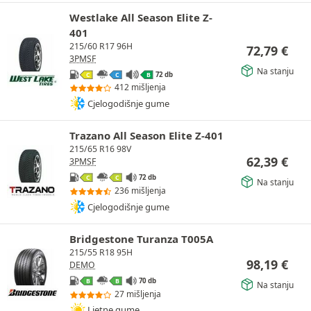
Westlake All Season Elite Z-
401
215/60 R17 96H
72,79
€
3PMSF
Na stanju
72 db
C
C
B
412 mišljenja
Cjelogodišnje gume
Trazano All Season Elite Z-401
215/65 R16 98V
62,39
€
3PMSF
72 db
C
C
Na stanju
236 mišljenja
Cjelogodišnje gume
Bridgestone Turanza T005A
215/55 R18 95H
98,19
€
DEMO
70 db
B
B
Na stanju
27 mišljenja
Ljetne gume