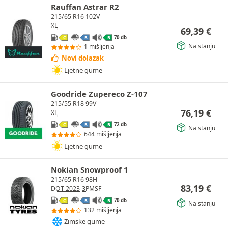
Rauffan Astrar R2
215/65 R16 102V
XL
69,39
€
70 db
C
B
B
Na stanju
1 mišljenja
Novi dolazak
Ljetne gume
Goodride Zupereco Z-107
215/55 R18 99V
76,19
€
XL
72 db
C
B
B
Na stanju
644 mišljenja
Ljetne gume
Nokian Snowproof 1
215/65 R16 98H
83,19
€
DOT 2023
3PMSF
70 db
C
B
B
Na stanju
132 mišljenja
Zimske gume