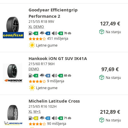
Goodyear Efficientgrip
Performance 2
215/55 R18 99V
127,49
€
XL
DEMO
Na stanju
70 db
A
A
B
451 mišljenja
Ljetne gume
Hankook iON GT SUV IK41A
215/60 R17 96H
97,69
€
DEMO
68 db
A
B
A
Na stanju
9 mišljenja
Ljetne gume
Michelin Latitude Cross
215/65 R16 102H
212,89
€
XL
M+S
71 db
C
C
B
Na stanju
90 mišljenja