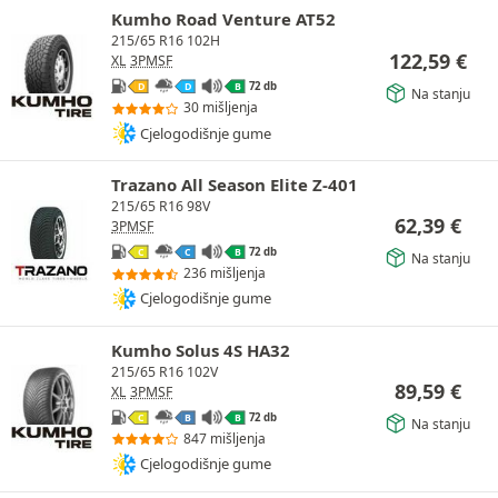
Kumho Road Venture AT52
215/65 R16 102H
122,59
€
XL
3PMSF
72 db
D
D
B
Na stanju
30 mišljenja
Cjelogodišnje gume
Trazano All Season Elite Z-401
215/65 R16 98V
62,39
€
3PMSF
72 db
C
C
B
Na stanju
236 mišljenja
Cjelogodišnje gume
Kumho Solus 4S HA32
215/65 R16 102V
89,59
€
XL
3PMSF
72 db
C
B
B
Na stanju
847 mišljenja
Cjelogodišnje gume