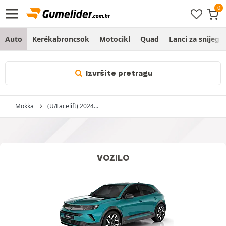
Auto
Kerékabroncsok
Motocikl
Quad
Lanci za snijeg
Izvršite pretragu
Mokka
(U/Facelift) 2024...
VOZILO