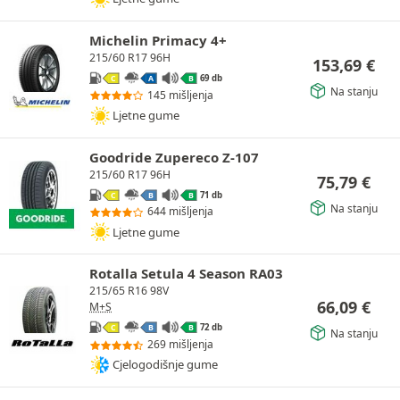
Michelin Primacy 4+
215/60 R17 96H
153,69
€
69 db
C
A
B
Na stanju
145 mišljenja
Ljetne gume
Goodride Zupereco Z-107
215/60 R17 96H
75,79
€
71 db
C
B
B
Na stanju
644 mišljenja
Ljetne gume
Rotalla Setula 4 Season RA03
215/65 R16 98V
66,09
€
M+S
72 db
C
B
B
Na stanju
269 mišljenja
Cjelogodišnje gume