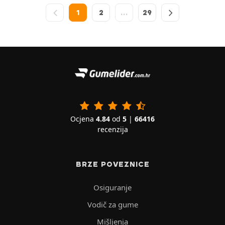
1
2
…
29
Ocjena
4.84
od
5
|
66416
recenzija
BRZE POVEZNICE
Osiguranje
Vodič za gume
Mišljenja