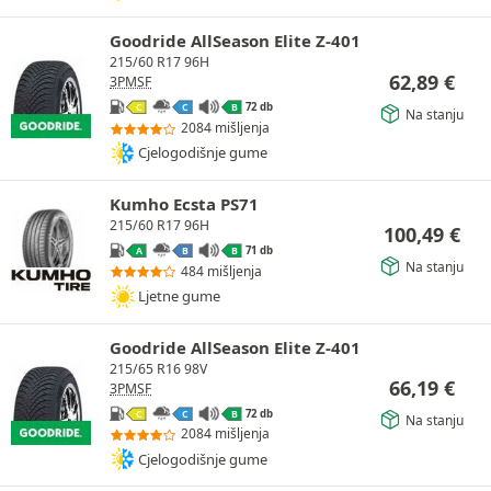
Goodride AllSeason Elite Z-401
215/60 R17 96H
62,89
€
3PMSF
72 db
C
C
B
Na stanju
2084 mišljenja
Cjelogodišnje gume
Kumho Ecsta PS71
215/60 R17 96H
100,49
€
71 db
A
B
B
Na stanju
484 mišljenja
Ljetne gume
Goodride AllSeason Elite Z-401
215/65 R16 98V
66,19
€
3PMSF
72 db
C
C
B
Na stanju
2084 mišljenja
Cjelogodišnje gume