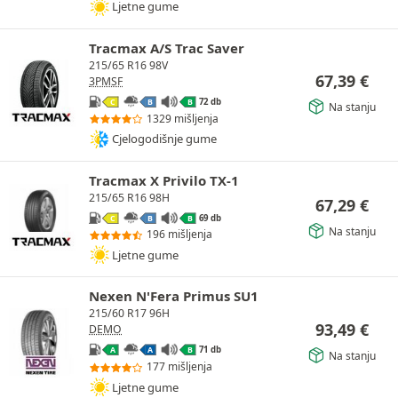
Ljetne gume
Tracmax A/S Trac Saver
215/65 R16 98V
67,39
€
3PMSF
72 db
C
B
B
Na stanju
1329 mišljenja
Cjelogodišnje gume
Tracmax X Privilo TX-1
215/65 R16 98H
67,29
€
69 db
C
B
B
Na stanju
196 mišljenja
Ljetne gume
Nexen N'Fera Primus SU1
215/60 R17 96H
93,49
€
DEMO
71 db
A
A
B
Na stanju
177 mišljenja
Ljetne gume