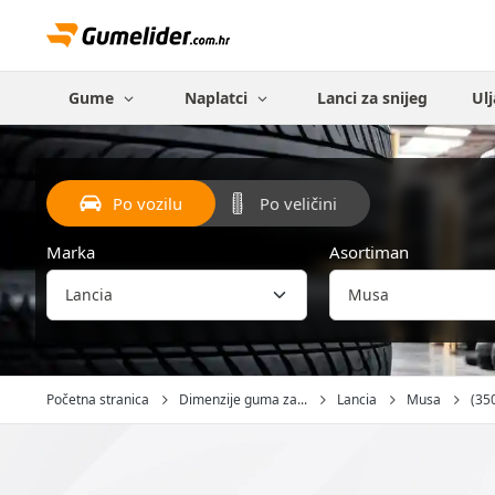
Gume
Naplatci
Lanci za snijeg
Ulj
Po vozilu
Po veličini
Marka
Asortiman
Početna stranica
Dimenzije guma za...
Lancia
Musa
(350