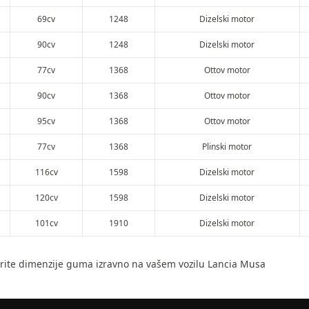
69cv
1248
Dizelski motor
90cv
1248
Dizelski motor
77cv
1368
Ottov motor
90cv
1368
Ottov motor
95cv
1368
Ottov motor
77cv
1368
Plinski motor
116cv
1598
Dizelski motor
120cv
1598
Dizelski motor
101cv
1910
Dizelski motor
rite dimenzije guma izravno na vašem vozilu Lancia Musa