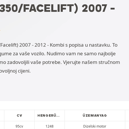
50/FACELIFT) 2007 -
E
celift) 2007 - 2012 - Kombi s popisa u nastavku. To
ume za vaše vozilo. Nudimo vam ne samo najbolje
ismo zadovoljili vaše potrebe. Vjerujte našem stručnom
oljnoj cijeni.
CV
HENGERŰRTARTALOM
ÜZEMANYAG
95cv
1248
Dizelski motor