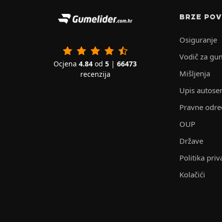
BRZE POV
Osiguranje
Vodič za gu
Ocjena
4.84
od
5
|
66473
Mišljenja
recenzija
Upis autoser
Pravne odr
OUP
Države
Politika priv
Kolačići