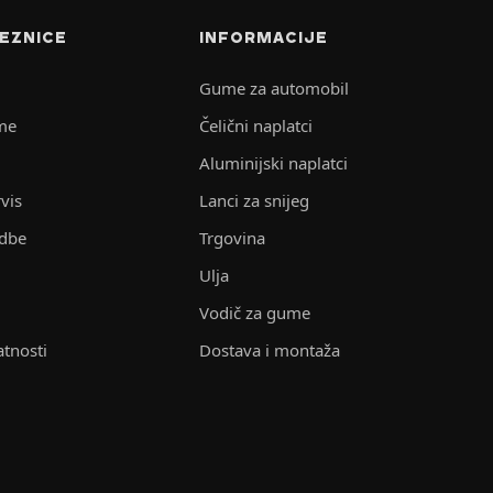
EZNICE
INFORMACIJE
Gume za automobil
me
Čelični naplatci
Aluminijski naplatci
vis
Lanci za snijeg
edbe
Trgovina
Ulja
Vodič za gume
atnosti
Dostava i montaža