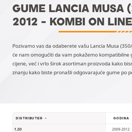
GUME LANCIA MUSA (3
2012 - KOMBI ON LIN
Pozivamo vas da odaberete vašu Lancia Musa (350/Fa
će nam omogućiti da vam pokažemo kompatibilne g
cijene, već i vrlo širok asortiman proizvoda kako b
znanju kako biste pronašli odgovarajuće gume po pov
DISTRIBUTER
GODINA
1.2D
2009-2012