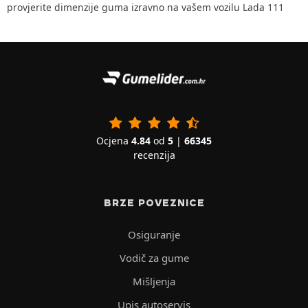
provjerite dimenzije guma izravno na vašem vozilu Lada 111
Ocjena
4.84
od
5
|
66345
recenzija
BRZE POVEZNICE
Osiguranje
Vodič za gume
Mišljenja
Upis autoservis