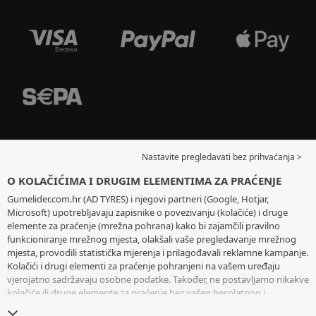
Nastavite pregledavati bez prihvaćanja >
O KOLAČIĆIMA I DRUGIM ELEMENTIMA ZA PRAĆENJE
Gumelider.com.hr (AD TYRES) i njegovi partneri (Google, Hotjar,
Microsoft) upotrebljavaju zapisnike o povezivanju (kolačiće) i druge
elemente za praćenje (mrežna pohrana) kako bi zajamčili pravilno
funkcioniranje mrežnog mjesta, olakšali vaše pregledavanje mrežnog
mjesta, provodili statistička mjerenja i prilagođavali reklamne kampanje.
Kolačići i drugi elementi za praćenje pohranjeni na vašem uređaju
vjerojatno sadržavaju osobne podatke. Također, ne postavljamo nikakve
kolačiće ili druge elemente za praćenje bez vašeg besplatnog i
informiranog pristanka, osim onih koji su bitni za rad mrežnog mjesta.