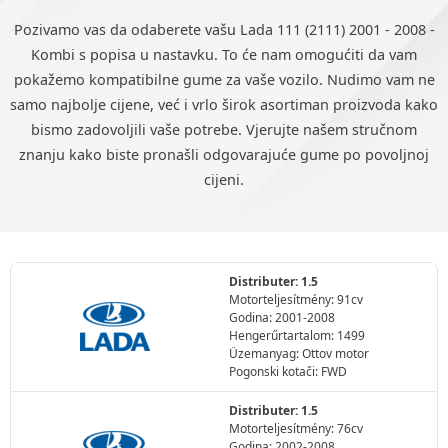
Pozivamo vas da odaberete vašu Lada 111 (2111) 2001 - 2008 -
Kombi s popisa u nastavku. To će nam omogućiti da vam
pokažemo kompatibilne gume za vaše vozilo. Nudimo vam ne
samo najbolje cijene, već i vrlo širok asortiman proizvoda kako
bismo zadovoljili vaše potrebe. Vjerujte našem stručnom
znanju kako biste pronašli odgovarajuće gume po povoljnoj
cijeni.
Distributer: 1.5
Motorteljesítmény: 91cv
Godina: 2001-2008
Hengerűrtartalom: 1499
Üzemanyag: Ottov motor
Pogonski kotači: FWD
Distributer: 1.5
Motorteljesítmény: 76cv
Godina: 2002-2008