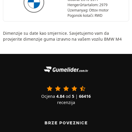
Hengerűrtartalom: 2979
Üzemanyag: Ottov motor
Pogonski kotači: RWD
Dimenzije su date kao smjernice. Savjetujemo vam da
provjerite dimenzije guma izravno na vašem vozilu BMW M4
Ocjena
4.84
od
5
|
66416
recenzija
BRZE POVEZNICE