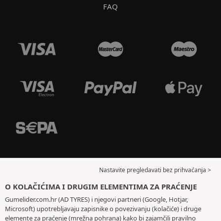
FAQ
Nastavite pregledavati bez prihvaćanja >
O KOLAČIĆIMA I DRUGIM ELEMENTIMA ZA PRAĆENJE
Gumelider.com.hr (AD TYRES) i njegovi partneri (Google, Hotjar,
Microsoft) upotrebljavaju zapisnike o povezivanju (kolačiće) i druge
elemente za praćenje (mrežna pohrana) kako bi zajamčili pravilno