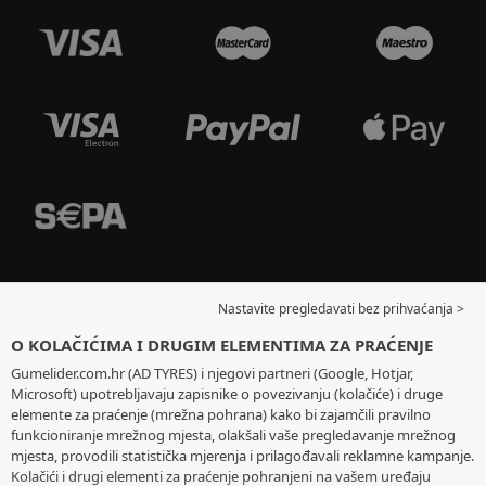
Nastavite pregledavati bez prihvaćanja >
O KOLAČIĆIMA I DRUGIM ELEMENTIMA ZA PRAĆENJE
Gumelider.com.hr (AD TYRES) i njegovi partneri (Google, Hotjar,
Microsoft) upotrebljavaju zapisnike o povezivanju (kolačiće) i druge
elemente za praćenje (mrežna pohrana) kako bi zajamčili pravilno
funkcioniranje mrežnog mjesta, olakšali vaše pregledavanje mrežnog
mjesta, provodili statistička mjerenja i prilagođavali reklamne kampanje.
Kolačići i drugi elementi za praćenje pohranjeni na vašem uređaju