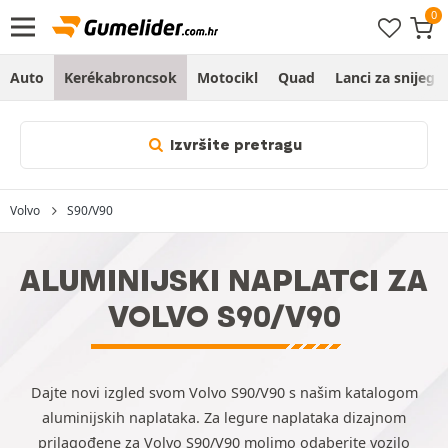
Auto
Kerékabroncsok
Motocikl
Quad
Lanci za snijeg
Izvršite pretragu
Volvo
S90/V90
ALUMINIJSKI NAPLATCI ZA
VOLVO S90/V90
Dajte novi izgled svom Volvo S90/V90 s našim katalogom
aluminijskih naplataka. Za legure naplataka dizajnom
prilagođene za Volvo S90/V90 molimo odaberite vozilo