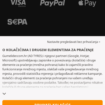
Nastavite pregledavati bez prihvaćanja >
O KOLAČIĆIMA I DRUGIM ELEMENTIMA ZA PRAĆENJE
Gumelider.com.hr (AD TYRES) i njegovi partneri (Google, Hotjar,
Microsoft) upotrebljavaju zapisnike o povezivanju (kolačiće) i druge
elemente za praćenje (mrežna pohrana) kako bi zajamčili pravilno
funkcioniranje mrežnog mjesta, olakšali vaše pregledavanje mrežnog
mjesta, provodili statistička mjerenja i prilagođavali reklamne kampanje.
Kolačići i drugi elementi za praćenje pohranjeni na vašem uređaju
vjerojatno sadržavaju osobne podatke. Također, ne postavljamo nikakve
kolačiće ili druge elemente za praćenje bez vašeg besplatnog i
informiranog pristanka, osim onih koji su bitni za rad mrežnog mjesta.
Zadržavamo vaš odabir tijekom šest mjeseci. Svoj pristanak možete
povući u bilo kojem trenutku posjetom stranice posvećene
kolačićima i
drugim elementima za praćenje
. Možete odabrati pregledavanje bez
PRIHVATI KOLAČIĆE