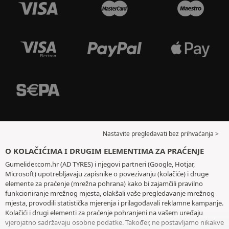
Nastavite pregledavati bez prihvaćanja >
O KOLAČIĆIMA I DRUGIM ELEMENTIMA ZA PRAĆENJE
Gumelider.com.hr (AD TYRES) i njegovi partneri (Google, Hotjar,
Microsoft) upotrebljavaju zapisnike o povezivanju (kolačiće) i druge
elemente za praćenje (mrežna pohrana) kako bi zajamčili pravilno
funkcioniranje mrežnog mjesta, olakšali vaše pregledavanje mrežnog
mjesta, provodili statistička mjerenja i prilagođavali reklamne kampanje.
Kolačići i drugi elementi za praćenje pohranjeni na vašem uređaju
vjerojatno sadržavaju osobne podatke. Također, ne postavljamo nikakve